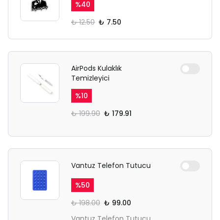
%
40
₺ 12.50
₺ 7.50
AirPods Kulaklık
Temizleyici
%
10
₺ 199.90
₺ 179.91
Vantuz Telefon Tutucu
%
50
₺ 198.00
₺ 99.00
Vantuz Telefon Tutucu