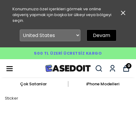
Konumunuza özel içerikleri görmek ve online
alışveriş yapmak için başka bir ülkeyi veya bölgeyi
seçin.
Devam
500 TL ÜZERI ÜCRETSIZ KARGO
0
Çok Satanlar
iPhone Modelleri
Sticker