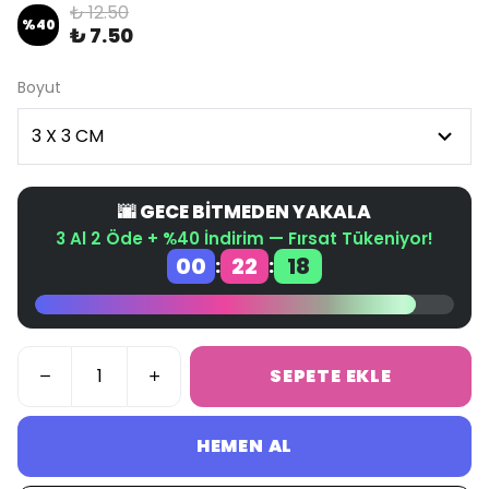
₺ 12.50
%
40
₺ 7.50
Boyut
🌆 GECE BİTMEDEN YAKALA
3 Al 2 Öde + %40 İndirim — Fırsat Tükeniyor!
00
22
18
:
:
SEPETE EKLE
HEMEN AL