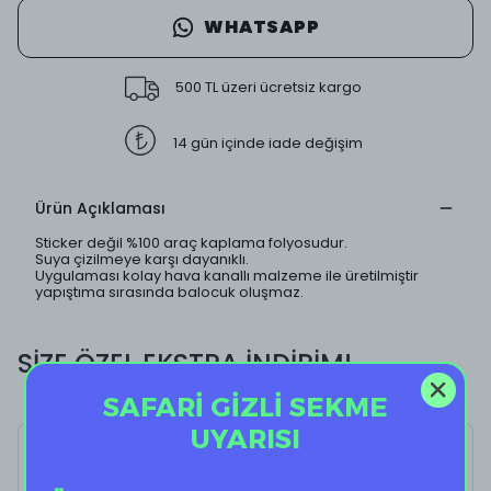
WHATSAPP
500 TL üzeri ücretsiz kargo
14 gün içinde iade değişim
Ürün Açıklaması
Sticker değil %100 araç kaplama folyosudur.
Suya çizilmeye karşı dayanıklı.
Uygulaması kolay hava kanallı malzeme ile üretilmiştir
yapıştıma sırasında balocuk oluşmaz.
SİZE ÖZEL EKSTRA İNDİRİM!
SAFARİ GİZLİ SEKME
UYARISI
Sad