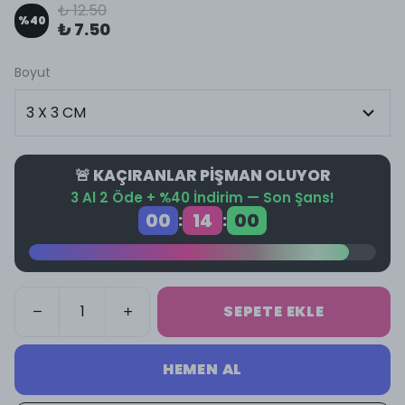
₺ 12.50
%
40
₺ 7.50
Boyut
🚨 KAÇIRANLAR PİŞMAN OLUYOR
3 Al 2 Öde + %40 İndirim — Son Şans!
00
14
00
:
:
SEPETE EKLE
HEMEN AL