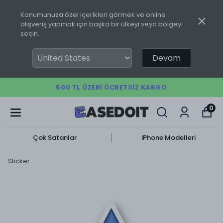
Konumunuza özel içerikleri görmek ve online
alışveriş yapmak için başka bir ülkeyi veya bölgeyi
seçin.
Devam
500 TL ÜZERI ÜCRETSIZ KARGO
0
Çok Satanlar
iPhone Modelleri
Sticker