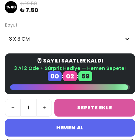
₺ 12.50
%
40
₺ 7.50
Boyut
⏰ SAYILI SAATLER KALDI
3 Al 2 Öde + Sürpriz Hediye — Hemen Sepete!
00
02
59
:
:
SEPETE EKLE
HEMEN AL