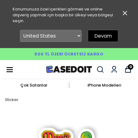
Konumunuza özel içerikleri görmek ve online
alışveriş yapmak için başka bir ülkeyi veya bölgeyi
seçin.
Devam
500 TL ÜZERI ÜCRETSIZ KARGO
0
Çok Satanlar
iPhone Modelleri
Sticker