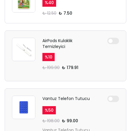
%
40
₺ 12.50
₺ 7.50
AirPods Kulaklık
Temizleyici
%
10
₺ 199.90
₺ 179.91
Vantuz Telefon Tutucu
%
50
₺ 198.00
₺ 99.00
Vantuz Telefon Tutucu