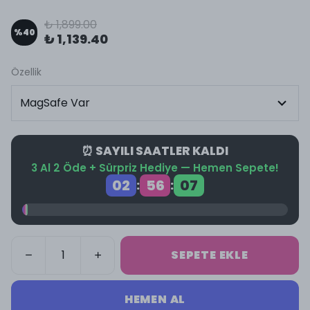
₺ 1,899.00
%
40
₺ 1,139.40
Özellik
⏰ SAYILI SAATLER KALDI
3 Al 2 Öde + Sürpriz Hediye — Hemen Sepete!
02
56
07
:
:
SEPETE EKLE
HEMEN AL