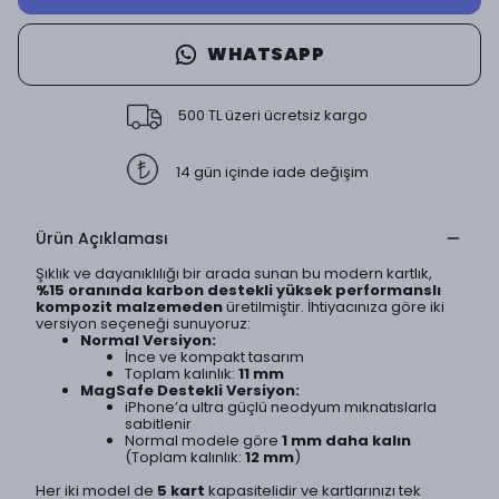
WHATSAPP
500 TL üzeri ücretsiz kargo
14 gün içinde iade değişim
Ürün Açıklaması
Şıklık ve dayanıklılığı bir arada sunan bu modern kartlık,
%15 oranında karbon destekli yüksek performanslı
kompozit malzemeden
üretilmiştir. İhtiyacınıza göre iki
versiyon seçeneği sunuyoruz:
Normal Versiyon:
İnce ve kompakt tasarım
Toplam kalınlık:
11 mm
MagSafe Destekli Versiyon:
iPhone’a ultra güçlü neodyum mıknatıslarla
sabitlenir
Normal modele göre
1 mm daha kalın
(Toplam kalınlık:
12 mm
)
Her iki model de
5 kart
kapasitelidir ve kartlarınızı tek