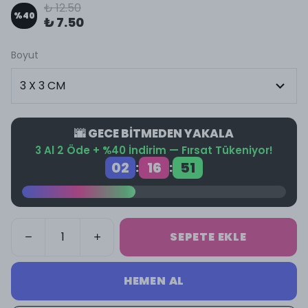
₺ 12.50
%
40
₺ 7.50
Boyut
🌆 GECE BİTMEDEN YAKALA
3 Al 2 Öde + %40 İndirim — Fırsat Tükeniyor!
02
16
51
:
:
SEPETE EKLE
HEMEN AL