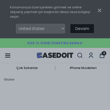
Konumunuza özel içerikleri görmek ve online
alışveriş yapmak için başka bir ülkeyi veya bölgeyi
seçin.
Devam
500 TL ÜZERI ÜCRETSIZ KARGO
0
Çok Satanlar
iPhone Modelleri
Sticker