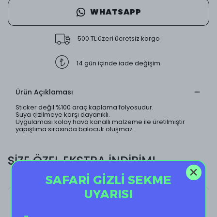
WHATSAPP
500 TL üzeri ücretsiz kargo
14 gün içinde iade değişim
Ürün Açıklaması
Sticker değil %100 araç kaplama folyosudur.
Suya çizilmeye karşı dayanıklı.
Uygulaması kolay hava kanallı malzeme ile üretilmiştir
yapıştıma sırasında balocuk oluşmaz.
SİZE ÖZEL EKSTRA İNDİRİM!
SAFARİ GİZLİ SEKME
UYARISI
Rock Star