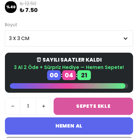
₺ 12.50
%
40
₺ 7.50
Boyut
⏰ SAYILI SAATLER KALDI
3 Al 2 Öde + Sürpriz Hediye — Hemen Sepete!
00
04
20
:
:
SEPETE EKLE
HEMEN AL