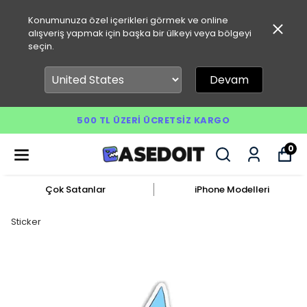
Konumunuza özel içerikleri görmek ve online
alışveriş yapmak için başka bir ülkeyi veya bölgeyi
seçin.
Devam
500 TL ÜZERI ÜCRETSIZ KARGO
0
Çok Satanlar
iPhone Modelleri
Sticker