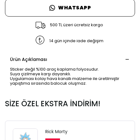
WHATSAPP
500 TL üzeri ücretsiz kargo
14 gün içinde iade değişim
Ürün Açıklaması
Sticker değil %100 araç kaplama folyosudur.
Suya çizilmeye karşı dayanıklı.
Uygulaması kolay hava kanallı malzeme ile üretilmiştir
yapıştıma sırasında balocuk oluşmaz.
SİZE ÖZEL EKSTRA İNDİRİM!
SAFARİ GİZLİ SEKME
UYARISI
Rick Morty