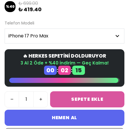
₺ 699.00
%
40
₺ 419.40
Telefon Modeli
🔥 HERKES SEPETİNİ DOLDURUYOR
3 Al 2 Öde + %40 İndirim — Geç Kalma!
00
02
15
:
:
SEPETE EKLE
HEMEN AL