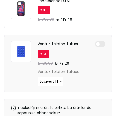
Renaissance DJ SL
%
40
₺ 699.00
₺ 419.40
Vantuz Telefon Tutucu
%
60
₺ 198.00
₺ 79.20
Vantuz Telefon Tutucu
İncelediğiniz ürün ile birlikte bu ürünler de
sepetinize eklenecektir!