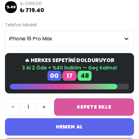
₺ 1,199.00
%
40
₺ 719.40
Telefon Modeli
🔥 HERKES SEPETİNİ DOLDURUYOR
3 Al 2 Öde + %40 İndirim — Geç Kalma!
00
17
48
:
:
SEPETE EKLE
HEMEN AL