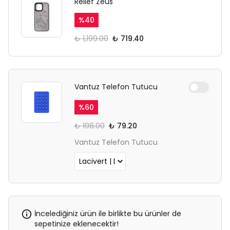
Relief Zeus
%
40
₺ 1,199.00
₺ 719.40
Vantuz Telefon Tutucu
%
60
₺ 198.00
₺ 79.20
Vantuz Telefon Tutucu
İncelediğiniz ürün ile birlikte bu ürünler de
sepetinize eklenecektir!