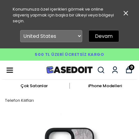
Konumunuza özel içerikleri görmek ve online
alışveriş yapmak için başka bir ülkeyi veya bölgeyi
seçin.
Devam
500 TL ÜZERI ÜCRETSIZ KARGO
0
Çok Satanlar
iPhone Modelleri
Telefon Kılıfları