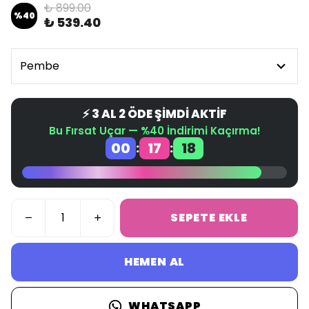
₺ 899.00
%
40
₺ 539.40
⚡ 3 AL 2 ÖDE ŞİMDİ AKTİF
Bu Fırsat Uçar — %40 İndirimi Kaçırma!
00
17
18
:
:
SEPETE EKLE
HEMEN AL
WHATSAPP