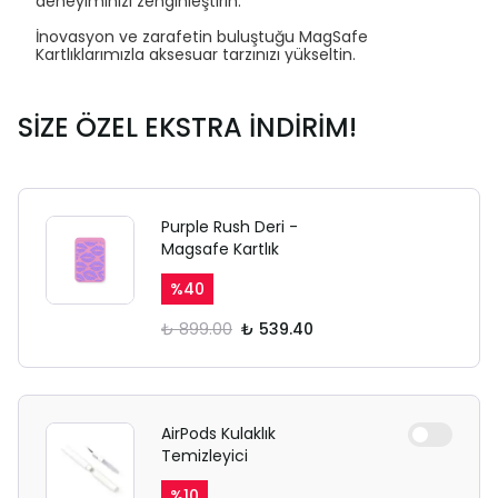
deneyiminizi zenginleştirin.
İnovasyon ve zarafetin buluştuğu MagSafe
Kartlıklarımızla aksesuar tarzınızı yükseltin.
SİZE ÖZEL EKSTRA İNDİRİM!
Purple Rush Deri -
Magsafe Kartlık
%
40
₺ 899.00
₺ 539.40
AirPods Kulaklık
Temizleyici
%
10