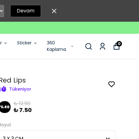
Devam
r
Sticker
360
0
Kaplama
Red Lips
Tükeniyor
₺ 12.50
%
40
₺ 7.50
Boyut