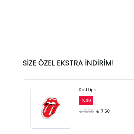
SİZE ÖZEL EKSTRA İNDİRİM!
Red Lips
%
40
₺ 12.50
₺ 7.50