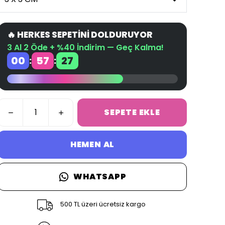
🔥 HERKES SEPETİNİ DOLDURUYOR
3 Al 2 Öde + %40 İndirim — Geç Kalma!
00
57
27
:
:
SEPETE EKLE
HEMEN AL
WHATSAPP
500 TL üzeri ücretsiz kargo