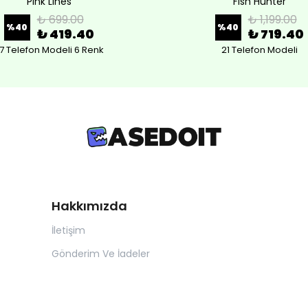
Pink Lines
Fish Hunter
₺ 699.00
₺ 1,199.00
%
40
%
40
₺ 419.40
₺ 719.40
7 Telefon Modeli 6 Renk
21 Telefon Modeli
Hakkımızda
İletişim
Gönderim Ve İadeler