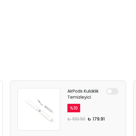
AirPods Kulaklık
Temizleyici
%
10
₺ 199.90
₺ 179.91
SAFARİ GİZLİ SEKME