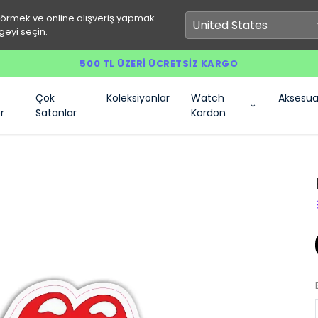
görmek ve online alışveriş yapmak
geyi seçin.
500 TL ÜZERI ÜCRETSIZ KARGO
Çok
Koleksiyonlar
Watch
Aksesua
r
Satanlar
Kordon