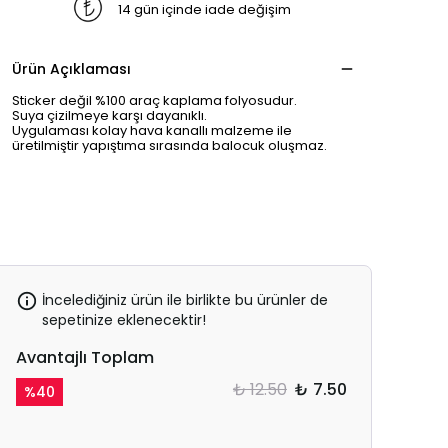
14 gün içinde iade değişim
Ürün Açıklaması
Sticker değil %100 araç kaplama folyosudur.
Suya çizilmeye karşı dayanıklı.
Uygulaması kolay hava kanallı malzeme ile
üretilmiştir yapıştıma sırasında balocuk oluşmaz.
İncelediğiniz ürün ile birlikte bu ürünler de
sepetinize eklenecektir!
Avantajlı Toplam
₺ 12.50
₺ 7.50
%
40