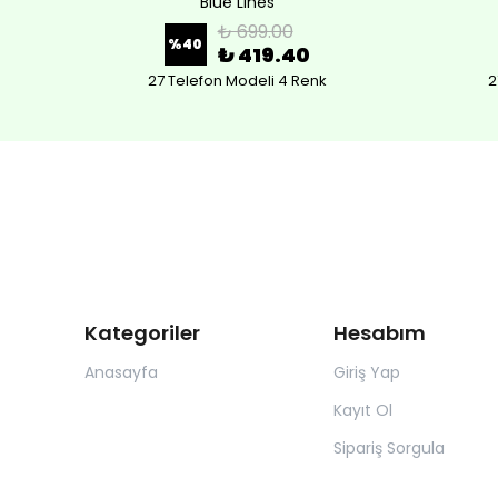
Blue Lines
₺ 699.00
%
40
₺ 419.40
27 Telefon Modeli 4 Renk
2
Kategoriler
Hesabım
Anasayfa
Giriş Yap
Kayıt Ol
Sipariş Sorgula