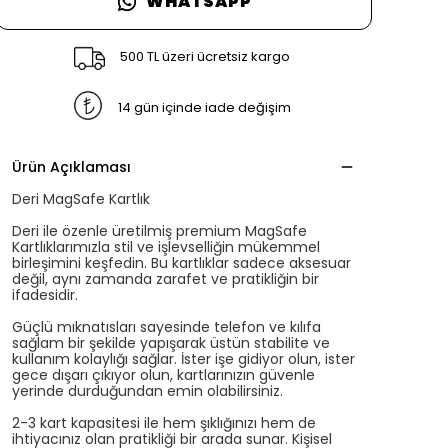
WHATSAPP
500 TL üzeri ücretsiz kargo
14 gün içinde iade değişim
Ürün Açıklaması
Deri MagSafe Kartlık
Deri ile özenle üretilmiş premium MagSafe
Kartlıklarımızla stil ve işlevselliğin mükemmel
birleşimini keşfedin. Bu kartlıklar sadece aksesuar
değil, aynı zamanda zarafet ve pratikliğin bir
ifadesidir.
Güçlü mıknatısları sayesinde telefon ve kılıfa
sağlam bir şekilde yapışarak üstün stabilite ve
kullanım kolaylığı sağlar. İster işe gidiyor olun, ister
gece dışarı çıkıyor olun, kartlarınızın güvenle
yerinde durduğundan emin olabilirsiniz.
2-3 kart kapasitesi ile hem şıklığınızı hem de
ihtiyacınız olan pratikliği bir arada sunar. Kişisel