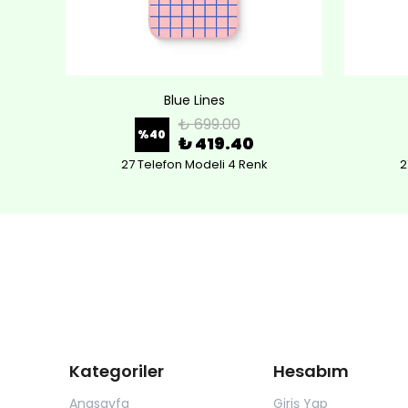
Blue Lines
₺ 699.00
%
40
₺ 419.40
27 Telefon Modeli 4 Renk
2
Kategoriler
Hesabım
Anasayfa
Giriş Yap