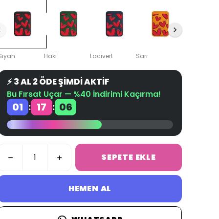
Siyah
Haki
Lacivert
Sarı
Pembe
⚡ 3 AL 2 ÖDE ŞİMDİ AKTİF
Bu Fırsat Uçar — %40 İndirimi Kaçırma!
01
17
05
:
:
SEPETE EKLE
HEMEN AL