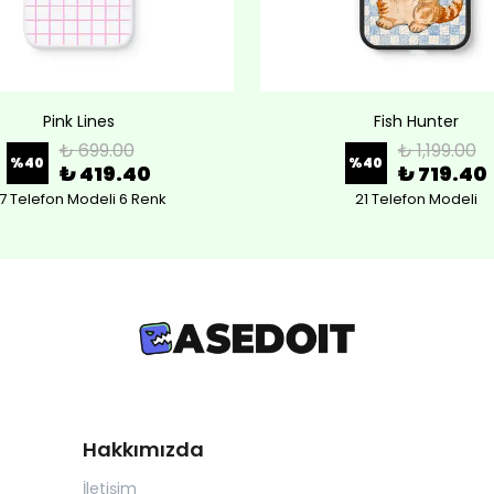
Pink Lines
Fish Hunter
₺ 699.00
₺ 1,199.00
%
40
%
40
₺ 419.40
₺ 719.40
7 Telefon Modeli 6 Renk
21 Telefon Modeli
Hakkımızda
İletişim