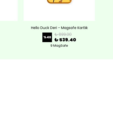
Hello Duck Deri - Magsafe Kartlık
Lov
₺ 899.00
%
40
₺ 539.40
9 MagSafe