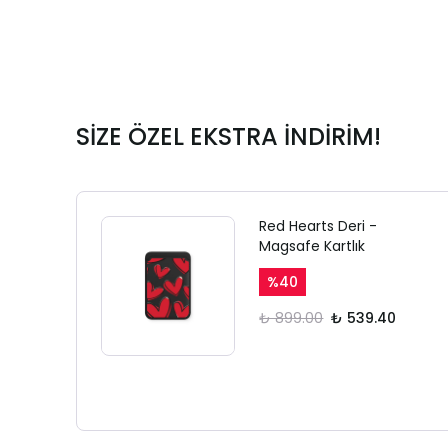
SİZE ÖZEL EKSTRA İNDİRİM!
Red Hearts Deri -
Magsafe Kartlık
%
40
₺ 899.00
₺ 539.40