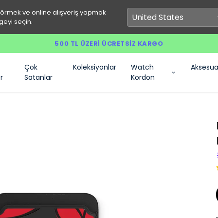
görmek ve online alışveriş yapmak
geyi seçin.
500 TL ÜZERI ÜCRETSIZ KARGO
Çok
Koleksiyonlar
Watch
Aksesua
r
Satanlar
Kordon