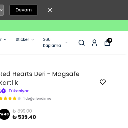
Devam
r
Sticker
360
0
Kaplama
Red Hearts Deri - Magsafe
Kartlık
Tükeniyor
1 değerlendirme
₺ 899.00
%
40
₺ 539.40