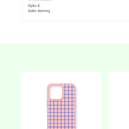
Öykü
K.
Satın Alınmış