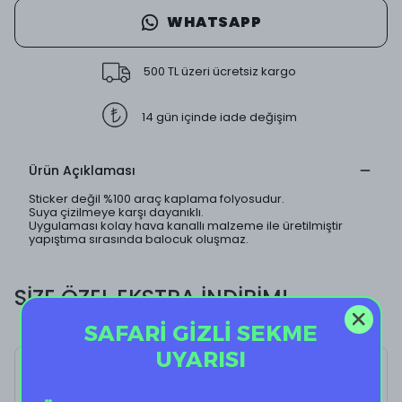
WHATSAPP
500 TL üzeri ücretsiz kargo
14 gün içinde iade değişim
Ürün Açıklaması
Sticker değil %100 araç kaplama folyosudur.
Suya çizilmeye karşı dayanıklı.
Uygulaması kolay hava kanallı malzeme ile üretilmiştir
yapıştıma sırasında balocuk oluşmaz.
SİZE ÖZEL EKSTRA İNDİRİM!
SAFARİ GİZLİ SEKME
UYARISI
Pretty Fairy