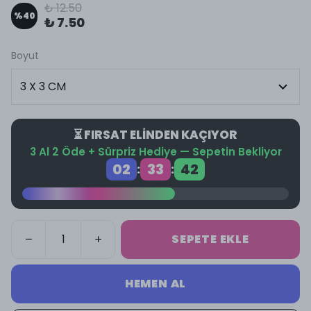
₺ 12.50
%
40
₺ 7.50
Boyut
⏳ FIRSAT ELİNDEN KAÇIYOR
3 Al 2 Öde + Sürpriz Hediye — Sepetin Bekliyor
02
33
42
:
:
SEPETE EKLE
HEMEN AL