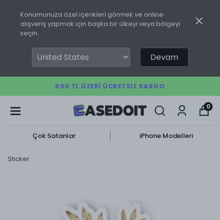
Konumunuza özel içerikleri görmek ve online
alışveriş yapmak için başka bir ülkeyi veya bölgeyi
seçin.
Devam
500 TL ÜZERI ÜCRETSIZ KARGO
0
Çok Satanlar
iPhone Modelleri
Sticker