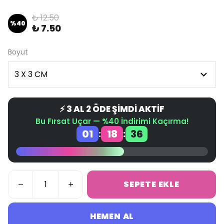
₺ 12.50
%
40
₺ 7.50
Boyut
⚡ 3 AL 2 ÖDE ŞİMDİ AKTİF
Bu Fırsat Uçar — %40 İndirimi Kaçırma!
01
18
36
:
:
SEPETE EKLE
HEMEN AL