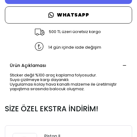
WHATSAPP
500 TL üzeri ücretsiz kargo
14 gün içinde iade değişim
Ürün Açıklaması
Sticker değil %100 araç kaplama folyosudur.
Suya çizilmeye karşı dayanıklı.
Uygulaması kolay hava kanallı malzeme ile üretilmiştir
yapıştıma sırasında balocuk oluşmaz.
SİZE ÖZEL EKSTRA İNDİRİM!
Piston II