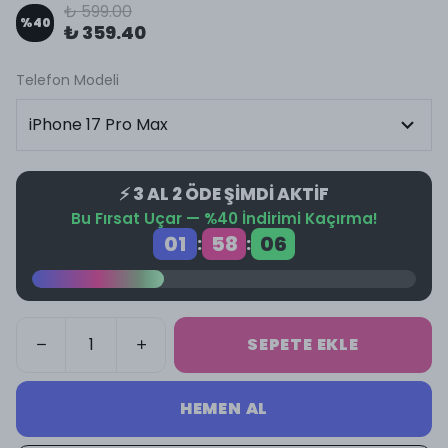
₺ 599.00
%
40
₺ 359.40
Telefon Modeli
⚡ 3 AL 2 ÖDE ŞİMDİ AKTİF
Bu Fırsat Uçar — %40 İndirimi Kaçırma!
01
58
06
:
:
SEPETE EKLE
HEMEN AL