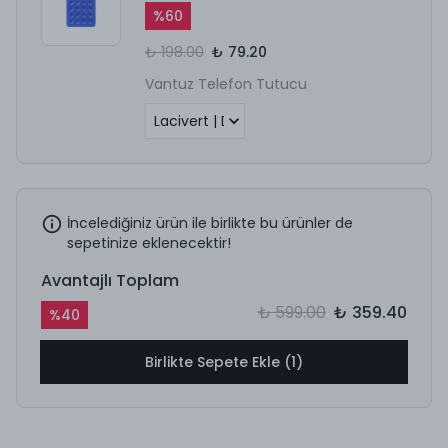
%
60
₺ 198.00
₺ 79.20
Vantuz Telefon Tutucu
İncelediğiniz ürün ile birlikte bu ürünler de
sepetinize eklenecektir!
Avantajlı Toplam
₺ 599.00
₺ 359.40
%
40
Birlikte Sepete Ekle (1)