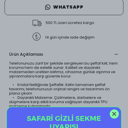
WHATSAPP
500 TL üzeri ücretsiz kargo
14 gün içinde iade değişim
Ürün Açıklaması
Telefonunuzu zarif bir şekilde sergileyen bu şeffaf kılıf, hem
koruma hem de estetik sunar. Kaliteli ve dayanıklı
malzemeden üretilen kılıfımız, cihazınızı günlük aşınma ve
yıpranmalara karşı güvenle korur.
• Kristal Netliğinde Şeffaflık: Kılıfın tamamen şeffaf
tasarımı, telefonunuzun orijinal rengini ve tasarımını ön
plana çıkarır.
• Dayanıklı Malzeme: Çizilmelere, darbelere ve
düşmelere karşı etkili koruma sağlayan dayanıklı TPU
malzeme kullanılmıştır.
• İnce ve Hafif Tasarım: Telefonunuzun ince yapısını
koruyan hafif tasarımı sayesinde, kılıf neredeyse
SAFARİ GİZLİ SEKME
görünmezdir.
• Sararma Yapmaz: Özel kaplama teknolojisi sayesinde
UYARISI
kılıf uzun süre sararma yapmaz ve ilk günkü şeffaflığını