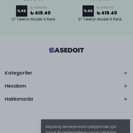
₺ 699.00
₺ 699.00
%
40
%
40
₺ 419.40
₺ 419.40
27 Telefon Modeli 4 Renk
27 Telefon Modeli 6 Renk
Kategoriler
Hesabım
Hakkımızda
Alışveriş deneyiminizi iyileştirmek için
yasal düzenlemelere uygun çerezler