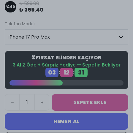
₺ 599.00
%
40
₺ 359.40
Telefon Modeli
⏳ FIRSAT ELİNDEN KAÇIYOR
3 Al 2 Öde + Sürpriz Hediye — Sepetin Bekliyor
03
12
31
:
:
SEPETE EKLE
HEMEN AL