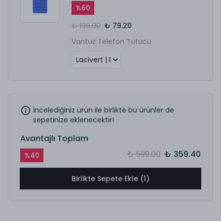
%
60
₺ 198.00
₺ 79.20
Vantuz Telefon Tutucu
İncelediğiniz ürün ile birlikte bu ürünler de
sepetinize eklenecektir!
Avantajlı Toplam
₺ 599.00
₺ 359.40
%
40
Birlikte Sepete Ekle (1)