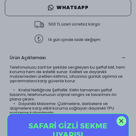
WHATSAPP
500 TL üzeri ücretsiz kargo
14 gün içinde iade değişim
Ürün Açıklaması
Telefonunuzu zarif bir şekilde sergileyen bu şeffaf kılıf, hem
koruma hem de estetik sunar. Kaliteli ve dayanıklı
malzemeden üretilen kılıfımız, cihazınızı günlük aşınma ve
yıpranmalara karşı güvenle korur.
• Kristal Netliğinde Şeffaflık: Kılıfın tamamen şeffaf
tasarımı, telefonunuzun orijinal rengini ve tasarımını ön
plana çıkarır.
• Dayanıklı Malzeme: Çizilmelere, darbelere ve
düşmelere karşı etkili koruma sağlayan dayanıklı TPU
malzeme kullanılmıştır.
• İnce ve Hafif Tasarım: Telefonunuzun ince yapısını
koruyan hafif tasarımı sayesinde, kılıf neredeyse
SAFARİ GİZLİ SEKME
görünmezdir.
• Sararma Yapmaz: Özel kaplama teknolojisi sayesinde
UYARISI
kılıf uzun süre sararma yapmaz ve ilk günkü şeffaflığını