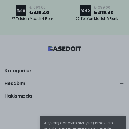
₺ 699.00
₺ 699.00
%
40
%
40
₺ 419.40
₺ 419.40
27 Telefon Modeli 4 Renk
27 Telefon Modeli 6 Renk
Kategoriler
Hesabım
Hakkımızda
Alışveriş deneyiminizi iyileştirmek için
yasal düzenlemelere uygun çerezler