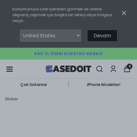
Konumunuza özel içerikleri görmek ve online
alışveriş yapmak için başka bir ülkeyi veya bölgeyi
seçin.
Devam
500 TL ÜZERI ÜCRETSIZ KARGO
0
Çok Satanlar
iPhone Modelleri
Sticker