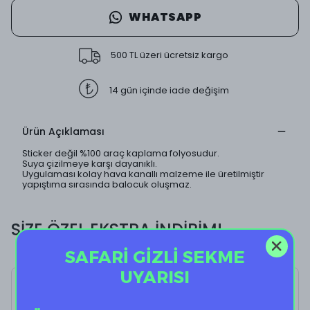
WHATSAPP
500 TL üzeri ücretsiz kargo
14 gün içinde iade değişim
Ürün Açıklaması
Sticker değil %100 araç kaplama folyosudur.
Suya çizilmeye karşı dayanıklı.
Uygulaması kolay hava kanallı malzeme ile üretilmiştir
yapıştıma sırasında balocuk oluşmaz.
SİZE ÖZEL EKSTRA İNDİRİM!
SAFARİ GİZLİ SEKME
UYARISI
Pink Star