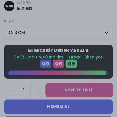
₺ 12.50
%
40
₺ 7.50
Boyut
🌆 GECE BİTMEDEN YAKALA
3 Al 2 Öde + %40 İndirim — Fırsat Tükeniyor!
00
06
08
:
:
SEPETE EKLE
HEMEN AL