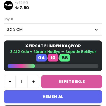
₺ 12.50
%
40
₺ 7.50
Boyut
⏳ FIRSAT ELİNDEN KAÇIYOR
3 Al 2 Öde + Sürpriz Hediye — Sepetin Bekliyor
04
10
55
:
:
SEPETE EKLE
HEMEN AL