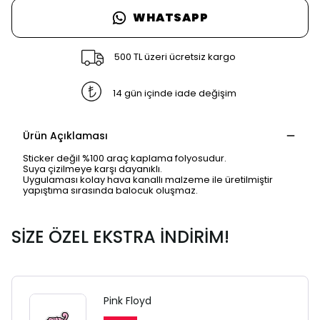
WHATSAPP
500 TL üzeri ücretsiz kargo
14 gün içinde iade değişim
Ürün Açıklaması
Sticker değil %100 araç kaplama folyosudur.
Suya çizilmeye karşı dayanıklı.
Uygulaması kolay hava kanallı malzeme ile üretilmiştir
yapıştıma sırasında balocuk oluşmaz.
SİZE ÖZEL EKSTRA İNDİRİM!
SAFARİ GİZLİ SEKME
UYARISI
Pink Floyd