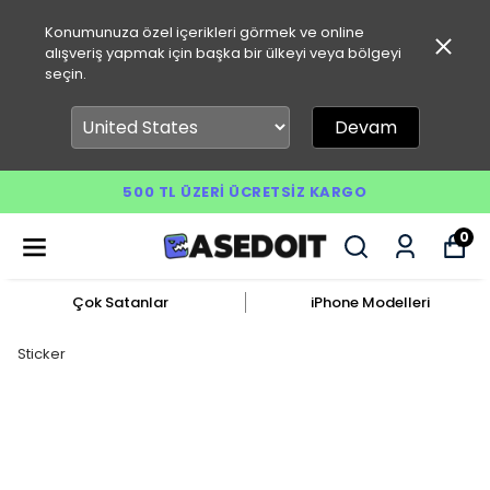
Konumunuza özel içerikleri görmek ve online
alışveriş yapmak için başka bir ülkeyi veya bölgeyi
seçin.
Devam
500 TL ÜZERI ÜCRETSIZ KARGO
0
Çok Satanlar
iPhone Modelleri
Sticker