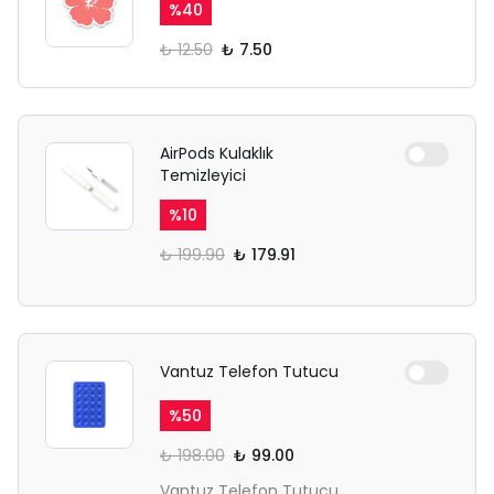
%
40
₺ 12.50
₺ 7.50
AirPods Kulaklık
Temizleyici
%
10
₺ 199.90
₺ 179.91
Vantuz Telefon Tutucu
%
50
₺ 198.00
₺ 99.00
Vantuz Telefon Tutucu