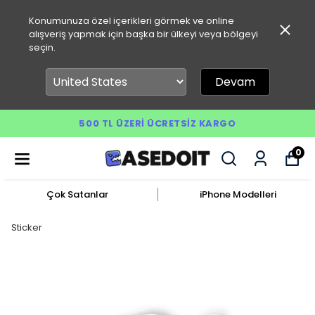
Konumunuza özel içerikleri görmek ve online
alışveriş yapmak için başka bir ülkeyi veya bölgeyi
seçin.
Devam
500 TL ÜZERI ÜCRETSIZ KARGO
0
Çok Satanlar
iPhone Modelleri
Sticker