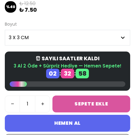
₺ 12.50
%
40
₺ 7.50
Boyut
⏰ SAYILI SAATLER KALDI
3 Al 2 Öde + Sürpriz Hediye — Hemen Sepete!
02
32
58
:
:
SEPETE EKLE
HEMEN AL