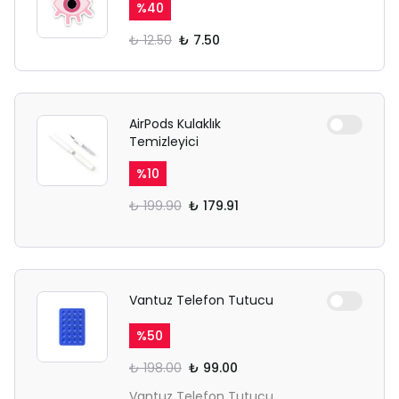
%
40
₺ 12.50
₺ 7.50
AirPods Kulaklık
Temizleyici
%
10
₺ 199.90
₺ 179.91
Vantuz Telefon Tutucu
%
50
₺ 198.00
₺ 99.00
Vantuz Telefon Tutucu