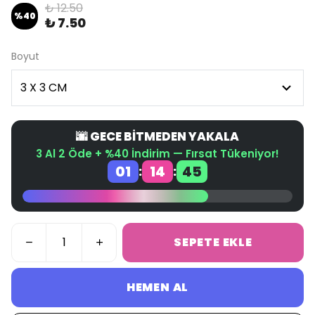
₺ 12.50
%
40
₺ 7.50
Boyut
🌆 GECE BİTMEDEN YAKALA
3 Al 2 Öde + %40 İndirim — Fırsat Tükeniyor!
01
14
45
:
:
SEPETE EKLE
HEMEN AL