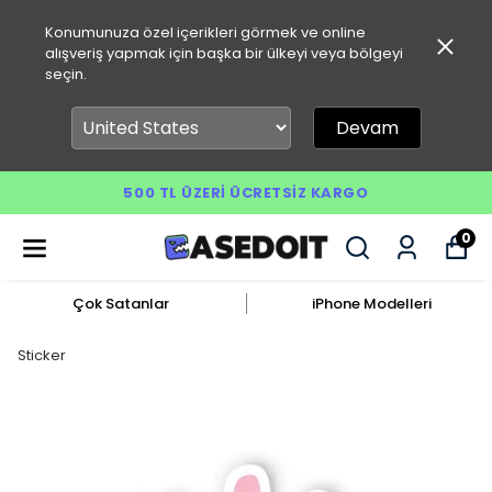
Konumunuza özel içerikleri görmek ve online
alışveriş yapmak için başka bir ülkeyi veya bölgeyi
seçin.
Devam
500 TL ÜZERI ÜCRETSIZ KARGO
0
Çok Satanlar
iPhone Modelleri
Sticker