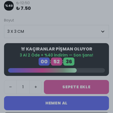
₺ 12.50
%
40
₺ 7.50
Boyut
🚨 KAÇIRANLAR PİŞMAN OLUYOR
3 Al 2 Öde + %40 İndirim — Son Şans!
00
52
36
:
:
SEPETE EKLE
HEMEN AL