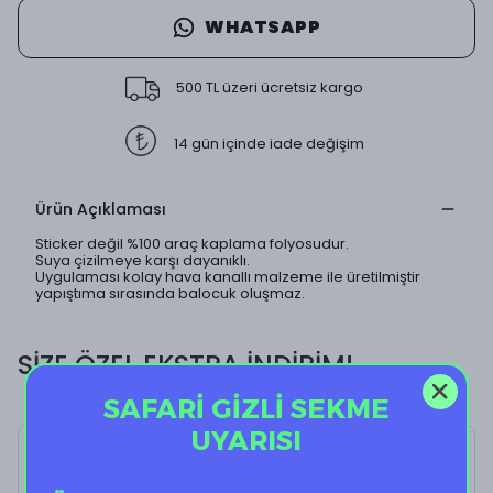
WHATSAPP
500 TL üzeri ücretsiz kargo
14 gün içinde iade değişim
Ürün Açıklaması
Sticker değil %100 araç kaplama folyosudur.
Suya çizilmeye karşı dayanıklı.
Uygulaması kolay hava kanallı malzeme ile üretilmiştir
yapıştıma sırasında balocuk oluşmaz.
SİZE ÖZEL EKSTRA İNDİRİM!
SAFARİ GİZLİ SEKME
UYARISI
Pink Butterfly II