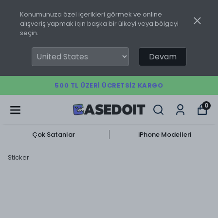
Konumunuza özel içerikleri görmek ve online
alışveriş yapmak için başka bir ülkeyi veya bölgeyi
seçin.
Devam
500 TL ÜZERI ÜCRETSIZ KARGO
0
Çok Satanlar
iPhone Modelleri
Sticker