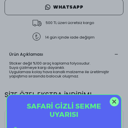
WHATSAPP
500 TL üzeri ücretsiz kargo
14 gün içinde iade değişim
Ürün Açıklaması
Sticker değil %100 araç kaplama folyosudur.
Suya çizilmeye karşı dayanıklı.
Uygulaması kolay hava kanallı malzeme ile üretilmiştir
yapıştıma sırasında balocuk oluşmaz.
SİZE ÖZEL EKSTRA İNDİRİM!
SAFARİ GİZLİ SEKME
UYARISI
Pikachu Family