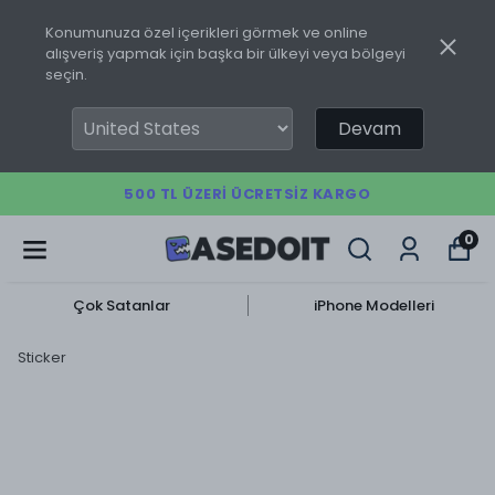
Konumunuza özel içerikleri görmek ve online
alışveriş yapmak için başka bir ülkeyi veya bölgeyi
seçin.
Devam
500 TL ÜZERI ÜCRETSIZ KARGO
0
Çok Satanlar
iPhone Modelleri
Sticker