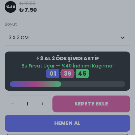
₺ 12.50
%
40
₺ 7.50
Boyut
⚡ 3 AL 2 ÖDE ŞİMDİ AKTİF
Bu Fırsat Uçar — %40 İndirimi Kaçırma!
01
39
44
:
:
SEPETE EKLE
HEMEN AL