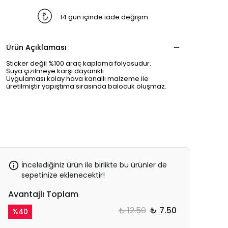
14 gün içinde iade değişim
Ürün Açıklaması
Sticker değil %100 araç kaplama folyosudur.
Suya çizilmeye karşı dayanıklı.
Uygulaması kolay hava kanallı malzeme ile
üretilmiştir yapıştıma sırasında balocuk oluşmaz.
İncelediğiniz ürün ile birlikte bu ürünler de
sepetinize eklenecektir!
Avantajlı Toplam
₺ 12.50
₺ 7.50
%
40