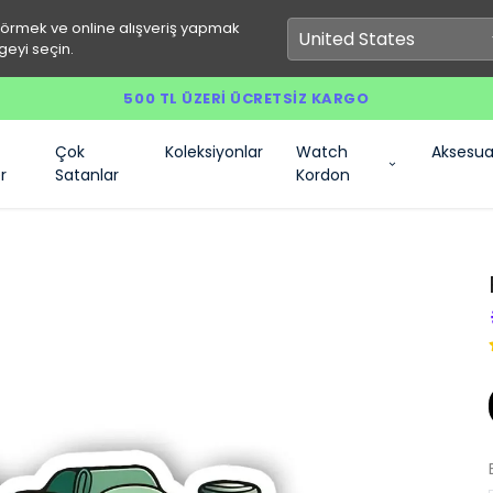
görmek ve online alışveriş yapmak
geyi seçin.
500 TL ÜZERI ÜCRETSIZ KARGO
Çok
Koleksiyonlar
Watch
Aksesua
r
Satanlar
Kordon