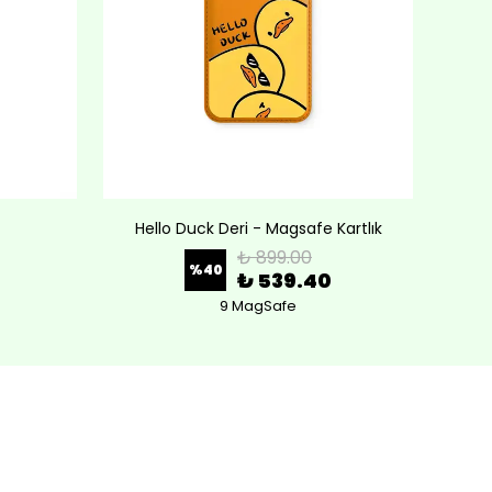
Hello Duck Deri - Magsafe Kartlık
Lov
₺ 899.00
%
40
₺ 539.40
9 MagSafe