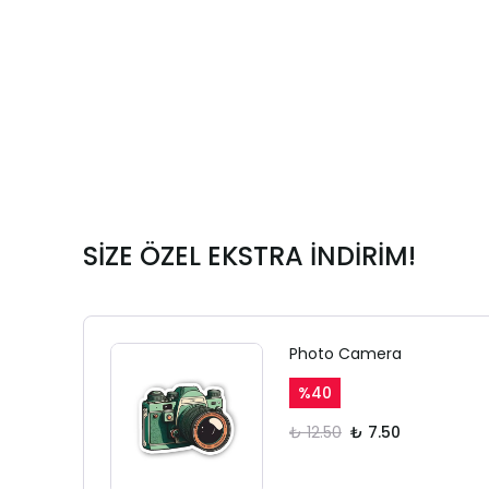
SİZE ÖZEL EKSTRA İNDİRİM!
Photo Camera
%
40
₺ 12.50
₺ 7.50