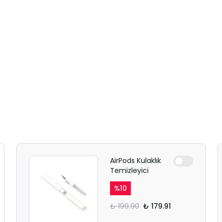
AirPods Kulaklık
Temizleyici
%
10
₺ 199.90
₺ 179.91