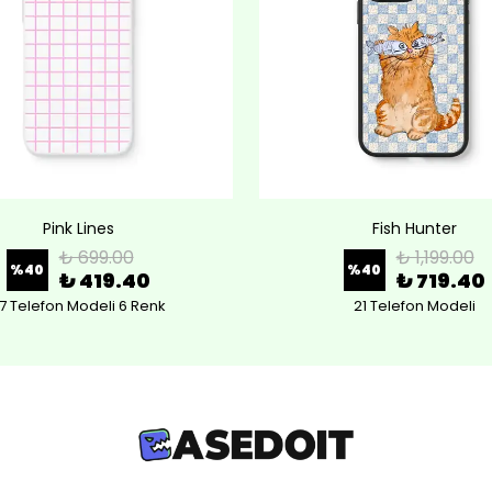
Pink Lines
Fish Hunter
₺ 699.00
₺ 1,199.00
%
40
%
40
₺ 419.40
₺ 719.40
7 Telefon Modeli 6 Renk
21 Telefon Modeli