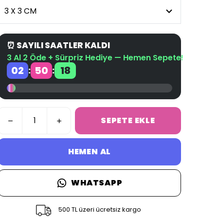
⏰ SAYILI SAATLER KALDI
3 Al 2 Öde + Sürpriz Hediye — Hemen Sepete!
02
50
18
:
:
SEPETE EKLE
HEMEN AL
WHATSAPP
500 TL üzeri ücretsiz kargo