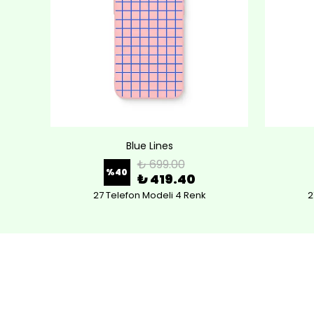
Blue Lines
₺ 699.00
%
40
₺ 419.40
27 Telefon Modeli 4 Renk
2