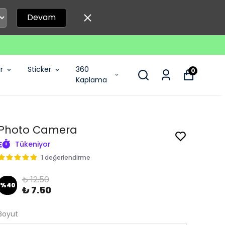
Devam
r
Sticker
360
0
Kaplama
Photo Camera
Tükeniyor
1 değerlendirme
₺ 12.50
%
40
₺ 7.50
Boyut