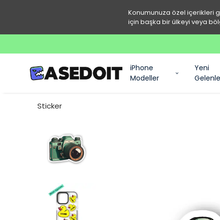
Konumunuza özel içerikleri 
için başka bir ülkeyi veya böl
iPhone
Yeni
Modeller
Gelenle
Sticker