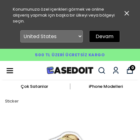
Konumunuza özel içerikleri görmek ve online
alışveriş yapmak için başka bir ülkeyi veya bölgeyi
seçin.
Devam
500 TL ÜZERI ÜCRETSIZ KARGO
0
Çok Satanlar
iPhone Modelleri
Sticker