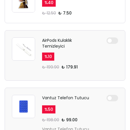
%
40
₺ 12.50
₺ 7.50
AirPods Kulaklık
Temizleyici
%
10
₺ 199.90
₺ 179.91
Vantuz Telefon Tutucu
%
50
₺ 198.00
₺ 99.00
Vantuz Telefon Tutucu