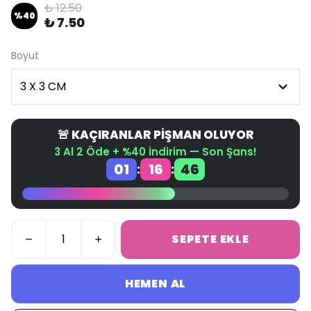
₺ 12.50
%
40
₺ 7.50
Boyut
🚨 KAÇIRANLAR PİŞMAN OLUYOR
3 Al 2 Öde + %40 İndirim — Son Şans!
01
16
45
:
:
SEPETE EKLE
HEMEN AL