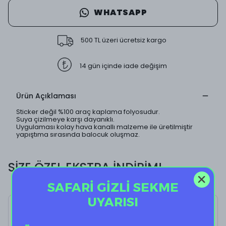
WHATSAPP
500 TL üzeri ücretsiz kargo
14 gün içinde iade değişim
Ürün Açıklaması
Sticker değil %100 araç kaplama folyosudur.
Suya çizilmeye karşı dayanıklı.
Uygulaması kolay hava kanallı malzeme ile üretilmiştir
yapıştıma sırasında balocuk oluşmaz.
SİZE ÖZEL EKSTRA İNDİRİM!
SAFARİ GİZLİ SEKME
UYARISI
Panther