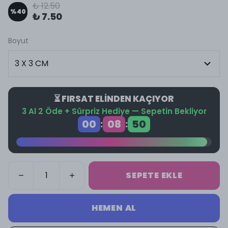
₺ 12.50
%
40
₺ 7.50
Boyut
⏳ FIRSAT ELİNDEN KAÇIYOR
3 Al 2 Öde + Sürpriz Hediye — Sepetin Bekliyor
00
08
50
:
:
SEPETE EKLE
HEMEN AL