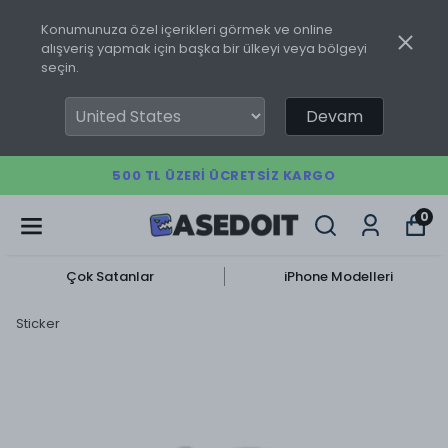
Konumunuza özel içerikleri görmek ve online
alışveriş yapmak için başka bir ülkeyi veya bölgeyi
seçin.
Devam
500 TL ÜZERI ÜCRETSIZ KARGO
0
Çok Satanlar
iPhone Modelleri
Sticker