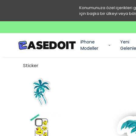
Konumunuza özel içerikleri 
için başka bir ülkeyi veya böl
iPhone
Yeni
Modeller
Gelenle
Sticker