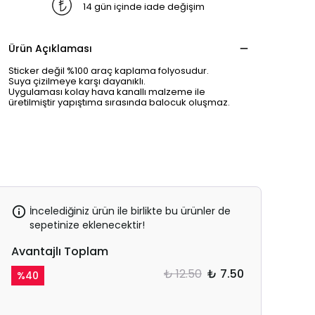
14 gün içinde iade değişim
Ürün Açıklaması
Sticker değil %100 araç kaplama folyosudur.
Suya çizilmeye karşı dayanıklı.
Uygulaması kolay hava kanallı malzeme ile
üretilmiştir yapıştıma sırasında balocuk oluşmaz.
İncelediğiniz ürün ile birlikte bu ürünler de
sepetinize eklenecektir!
Avantajlı Toplam
₺ 12.50
₺ 7.50
%
40