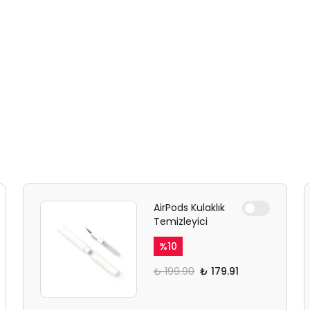
AirPods Kulaklık
Temizleyici
%
10
₺ 199.90
₺ 179.91
SAFARİ GİZLİ SEKME