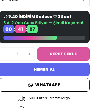
🌙 %40 İNDİRİM Sadece ⏰ 2 Saat
3 Al 2 Öde Gece Bitiyor — Şimdi Kaçırma!
00
41
27
:
:
SEPETE EKLE
HEMEN AL
WHATSAPP
500 TL üzeri ücretsiz kargo