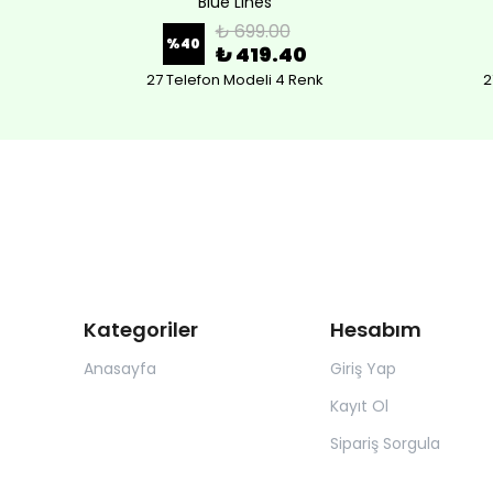
Blue Lines
₺ 699.00
%
40
₺ 419.40
27 Telefon Modeli 4 Renk
2
Kategoriler
Hesabım
Anasayfa
Giriş Yap
Kayıt Ol
Sipariş Sorgula