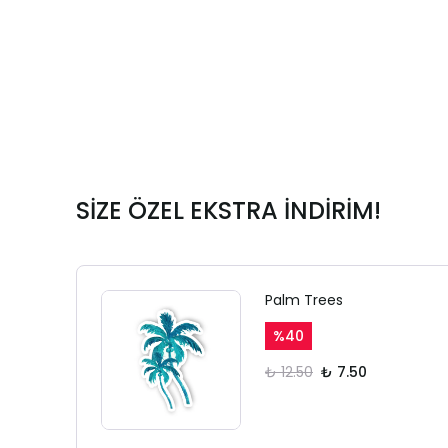
SİZE ÖZEL EKSTRA İNDİRİM!
Palm Trees
%
40
₺ 12.50
₺ 7.50