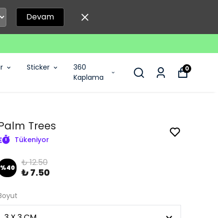
Devam
r
Sticker
360
0
Kaplama
Palm Trees
Tükeniyor
₺ 12.50
%
40
₺ 7.50
Boyut