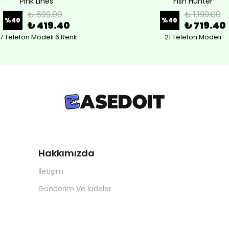
Pink Lines
Fish Hunter
₺ 699.00
₺ 1,199.00
%
40
%
40
₺ 419.40
₺ 719.40
7 Telefon Modeli 6 Renk
21 Telefon Modeli
Hakkımızda
İletişim
Gönderim Ve İadeler