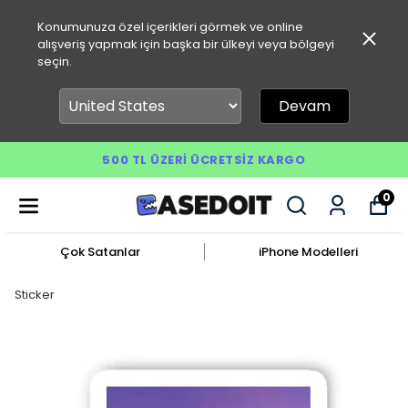
Konumunuza özel içerikleri görmek ve online
alışveriş yapmak için başka bir ülkeyi veya bölgeyi
seçin.
Devam
500 TL ÜZERI ÜCRETSIZ KARGO
0
Çok Satanlar
iPhone Modelleri
Sticker