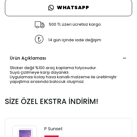
WHATSAPP
500 TL üzeri ücretsiz kargo
14 gün içinde iade değişim
Ürün Açıklaması
Sticker değil %100 araç kaplama folyosudur.
Suya çizilmeye karşı dayanıklı.
Uygulaması kolay hava kanallı malzeme ile üretilmiştir
yapıştıma sırasında balocuk oluşmaz.
SİZE ÖZEL EKSTRA İNDİRİM!
SAFARİ GİZLİ SEKME
UYARISI
P Sunset