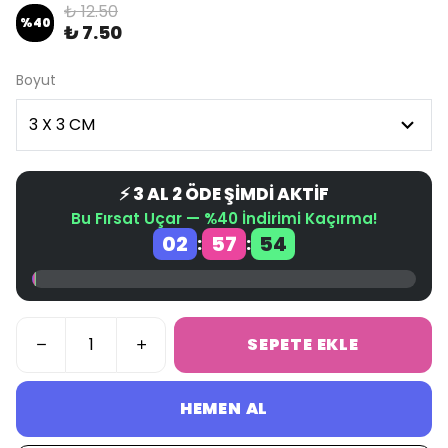
₺ 12.50
%
40
₺ 7.50
Boyut
⚡ 3 AL 2 ÖDE ŞİMDİ AKTİF
Bu Fırsat Uçar — %40 İndirimi Kaçırma!
02
57
53
:
:
SEPETE EKLE
HEMEN AL