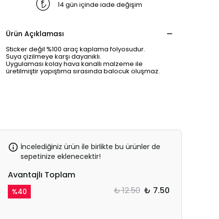
14 gün içinde iade değişim
Ürün Açıklaması
Sticker değil %100 araç kaplama folyosudur.
Suya çizilmeye karşı dayanıklı.
Uygulaması kolay hava kanallı malzeme ile
üretilmiştir yapıştıma sırasında balocuk oluşmaz.
İncelediğiniz ürün ile birlikte bu ürünler de
sepetinize eklenecektir!
Avantajlı Toplam
₺ 12.50
₺ 7.50
%
40