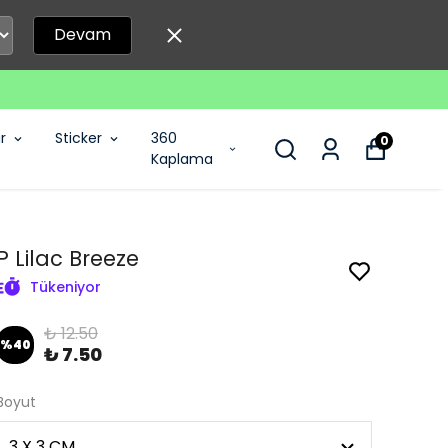
Devam
r
Sticker
360
0
Kaplama
P Lilac Breeze
Tükeniyor
₺ 12.50
%
40
₺ 7.50
Boyut