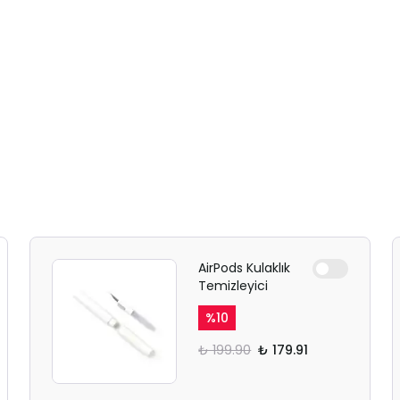
AirPods Kulaklık
Temizleyici
%
10
₺ 199.90
₺ 179.91
SAFARİ GİZLİ SEKME