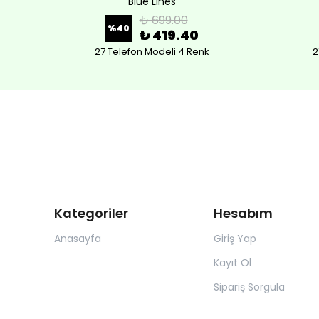
Blue Lines
₺ 699.00
%
40
₺ 419.40
27 Telefon Modeli 4 Renk
2
Kategoriler
Hesabım
Anasayfa
Giriş Yap
Kayıt Ol
Sipariş Sorgula