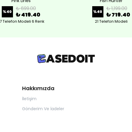
Pink Lines
Fish Hunter
₺ 699.00
₺ 1,199.00
%
40
%
40
₺ 419.40
₺ 719.40
7 Telefon Modeli 6 Renk
21 Telefon Modeli
Hakkımızda
İletişim
Gönderim Ve İadeler