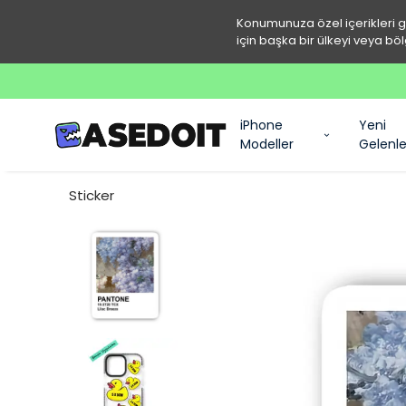
Konumunuza özel içerikleri 
için başka bir ülkeyi veya böl
iPhone
Yeni
Modeller
Gelenle
Sticker