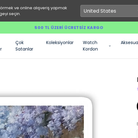
görmek ve online alışveriş yapmak
geyi seçin.
500 TL ÜZERI ÜCRETSIZ KARGO
Çok
Koleksiyonlar
Watch
Aksesua
r
Satanlar
Kordon