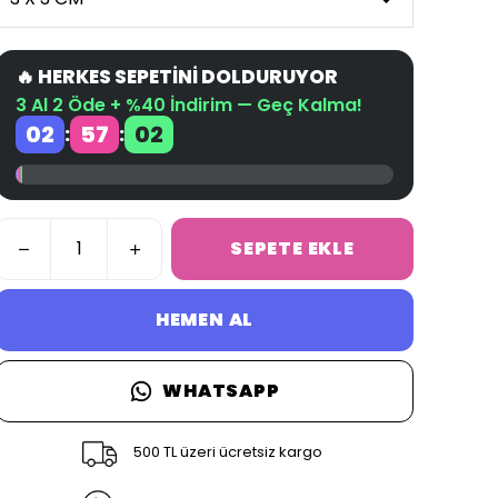
🔥 HERKES SEPETİNİ DOLDURUYOR
3 Al 2 Öde + %40 İndirim — Geç Kalma!
02
57
01
:
:
SEPETE EKLE
HEMEN AL
WHATSAPP
500 TL üzeri ücretsiz kargo