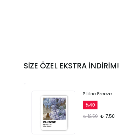
SİZE ÖZEL EKSTRA İNDİRİM!
P Lilac Breeze
%
40
₺ 12.50
₺ 7.50