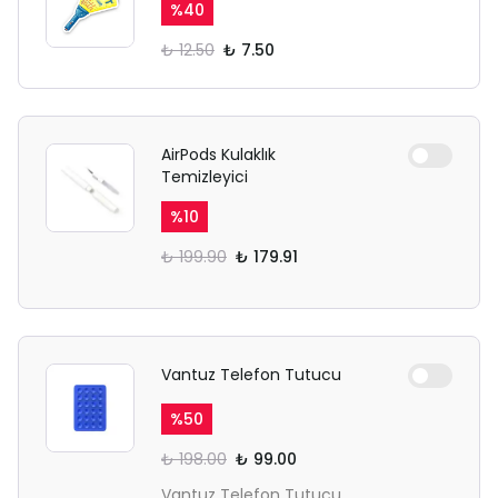
%
40
₺ 12.50
₺ 7.50
AirPods Kulaklık
Temizleyici
%
10
₺ 199.90
₺ 179.91
Vantuz Telefon Tutucu
%
50
₺ 198.00
₺ 99.00
Vantuz Telefon Tutucu