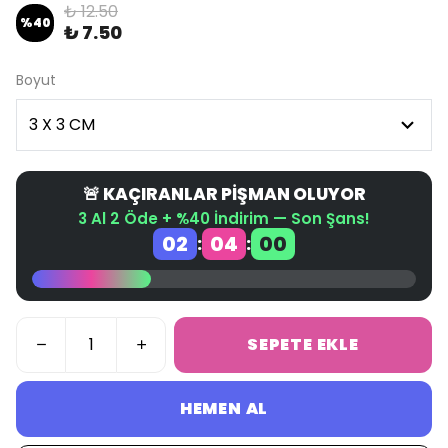
₺ 12.50
%
40
₺ 7.50
Boyut
🚨 KAÇIRANLAR PİŞMAN OLUYOR
3 Al 2 Öde + %40 İndirim — Son Şans!
02
04
00
:
:
SEPETE EKLE
HEMEN AL