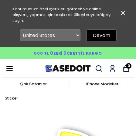
Konumunuza özel içerikleri görmek ve online
alışveriş yapmak için başka bir ülkeyi veya bölgeyi
seçin.
Devam
500 TL ÜZERI ÜCRETSIZ KARGO
0
Çok Satanlar
iPhone Modelleri
Sticker