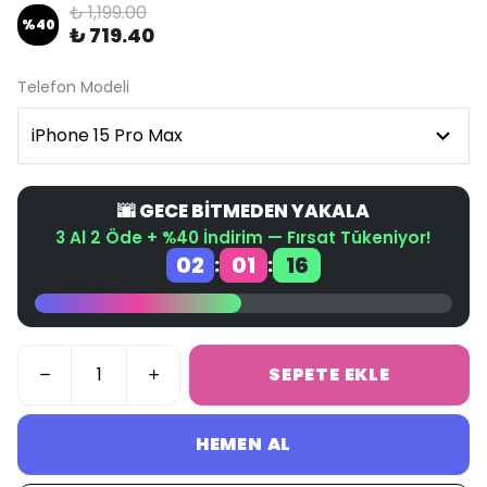
₺ 1,199.00
%
40
₺ 719.40
Telefon Modeli
🌆 GECE BİTMEDEN YAKALA
3 Al 2 Öde + %40 İndirim — Fırsat Tükeniyor!
02
01
16
:
:
SEPETE EKLE
HEMEN AL