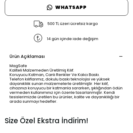
WHATSAPP
500 TL üzeri ücretsiz kargo
14 gün içinde iade değişim
Ürün Açıklaması
MagSafe
Kaliteli Malzemeden Üretilmiş Kılıf.
Koruyucu Katman, Canlı Renkler Ve Kalıcı Baskı.
Telefon kılıflarımız, dokulu baskı teknolojisi ve yüksek
dayanıklılık sunan malzemelerle üretilmiştir. Her kılıf,
cihazınızı koruyucu bir katmanla sararken, şıklığından ödün
vermeden kullanımınız için özenle tasarlanmıştır. Kendi
tesislerimizde üretilen bu ürünler, kalite ve dayanıklılığı bir
arada sunmayı hedefler.
Size Özel Ekstra İndirim!