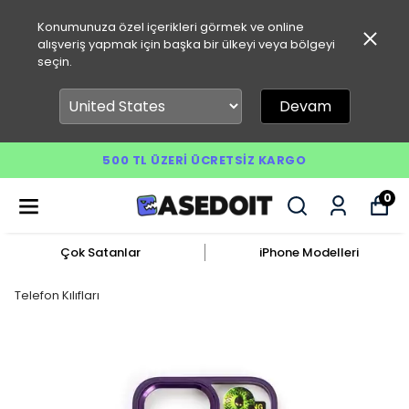
Konumunuza özel içerikleri görmek ve online
alışveriş yapmak için başka bir ülkeyi veya bölgeyi
seçin.
Devam
500 TL ÜZERI ÜCRETSIZ KARGO
0
Çok Satanlar
iPhone Modelleri
Telefon Kılıfları