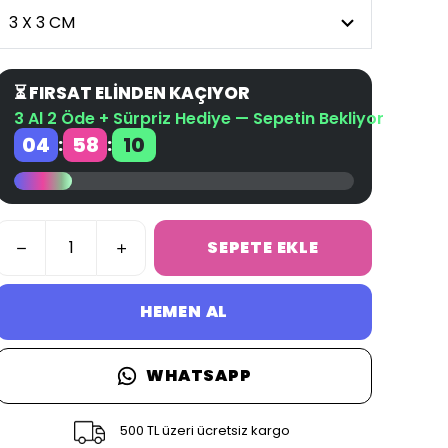
⏳ FIRSAT ELİNDEN KAÇIYOR
3 Al 2 Öde + Sürpriz Hediye — Sepetin Bekliyor
04
58
09
:
:
SEPETE EKLE
HEMEN AL
WHATSAPP
500 TL üzeri ücretsiz kargo