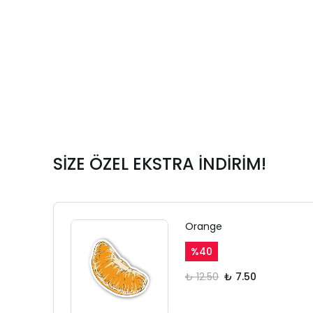
SİZE ÖZEL EKSTRA İNDİRİM!
Orange
%
40
₺ 12.50
₺ 7.50