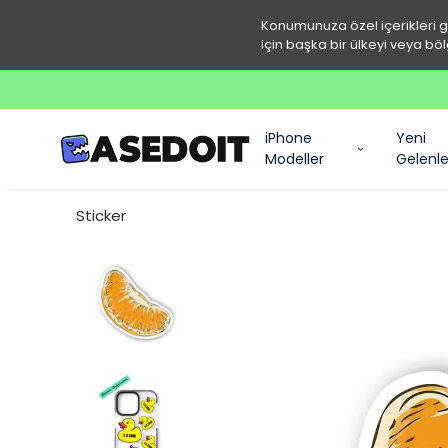
Konumunuza özel içerikleri 
için başka bir ülkeyi veya böl
iPhone
Yeni
Modeller
Gelenle
Sticker