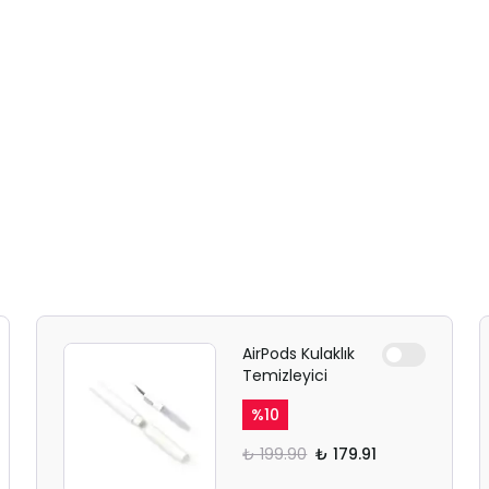
AirPods Kulaklık
Temizleyici
%
10
₺ 199.90
₺ 179.91