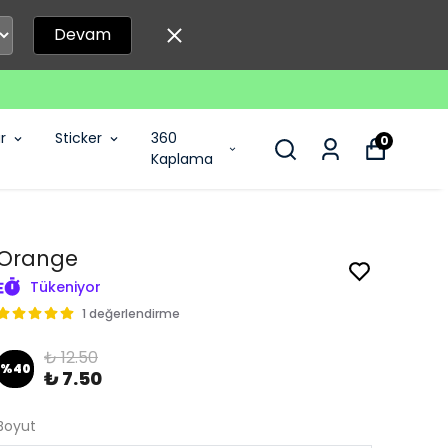
Devam
r
Sticker
360
0
Kaplama
Orange
Tükeniyor
1 değerlendirme
₺ 12.50
%
40
₺ 7.50
Boyut