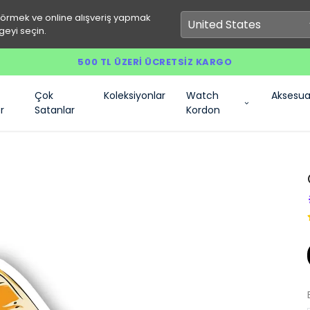
görmek ve online alışveriş yapmak
geyi seçin.
500 TL ÜZERI ÜCRETSIZ KARGO
Çok
Koleksiyonlar
Watch
Aksesua
r
Satanlar
Kordon