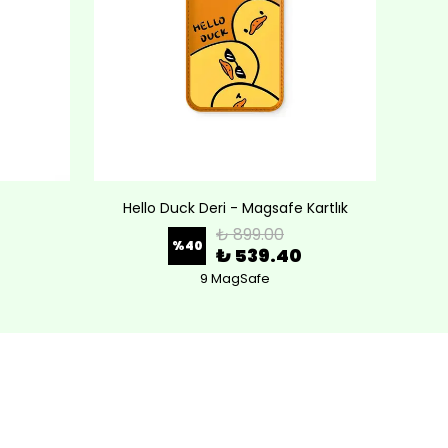
Hello Duck Deri - Magsafe Kartlık
Lov
₺ 899.00
%
40
₺ 539.40
9 MagSafe