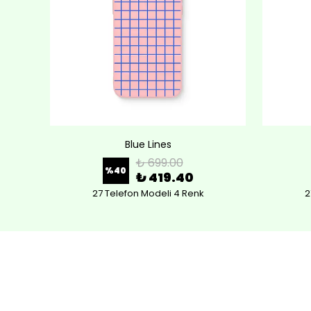
Blue Lines
₺ 699.00
%
40
₺ 419.40
27 Telefon Modeli 4 Renk
2