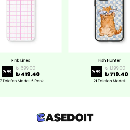
Pink Lines
Fish Hunter
₺ 699.00
₺ 1,199.00
%
40
%
40
₺ 419.40
₺ 719.40
7 Telefon Modeli 6 Renk
21 Telefon Modeli