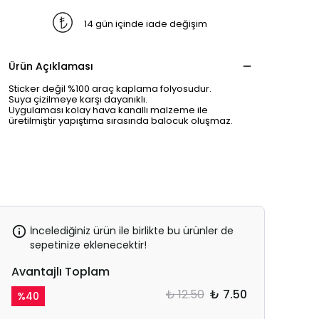
14 gün içinde iade değişim
Ürün Açıklaması
Sticker değil %100 araç kaplama folyosudur.
Suya çizilmeye karşı dayanıklı.
Uygulaması kolay hava kanallı malzeme ile
üretilmiştir yapıştıma sırasında balocuk oluşmaz.
İncelediğiniz ürün ile birlikte bu ürünler de
sepetinize eklenecektir!
Avantajlı Toplam
₺ 12.50
₺ 7.50
%
40