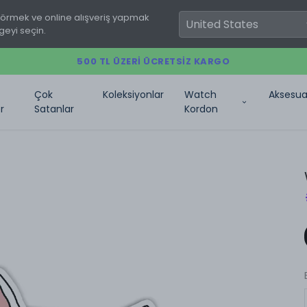
görmek ve online alışveriş yapmak
geyi seçin.
500 TL ÜZERI ÜCRETSIZ KARGO
Çok
Koleksiyonlar
Watch
Aksesua
r
Satanlar
Kordon