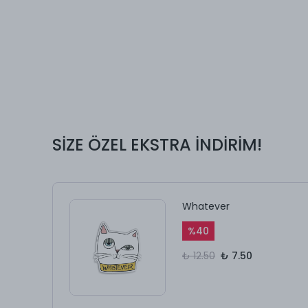
SİZE ÖZEL EKSTRA İNDİRİM!
Whatever
%
40
₺ 12.50
₺ 7.50