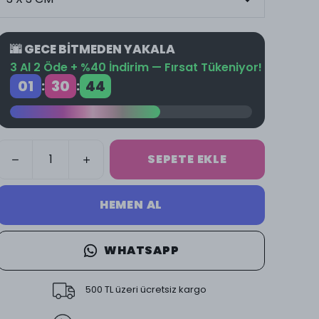
🌆 GECE BİTMEDEN YAKALA
3 Al 2 Öde + %40 İndirim — Fırsat Tükeniyor!
01
30
44
:
:
SEPETE EKLE
HEMEN AL
WHATSAPP
500 TL üzeri ücretsiz kargo