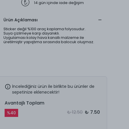
14 gün içinde iade değişim
Ürün Açıklaması
Sticker değil %100 araç kaplama folyosudur.
Suya çizilmeye karşı dayanıklı.
Uygulaması kolay hava kanallı malzeme ile
üretilmiştir yapıştıma sırasında balocuk oluşmaz.
İncelediğiniz ürün ile birlikte bu ürünler de
sepetinize eklenecektir!
Avantajlı Toplam
₺ 12.50
₺ 7.50
%
40