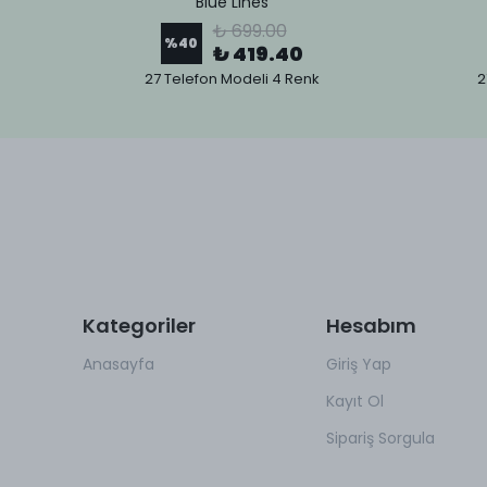
Blue Lines
₺ 699.00
%
40
₺ 419.40
27 Telefon Modeli 4 Renk
2
Kategoriler
Hesabım
Anasayfa
Giriş Yap
Kayıt Ol
Sipariş Sorgula