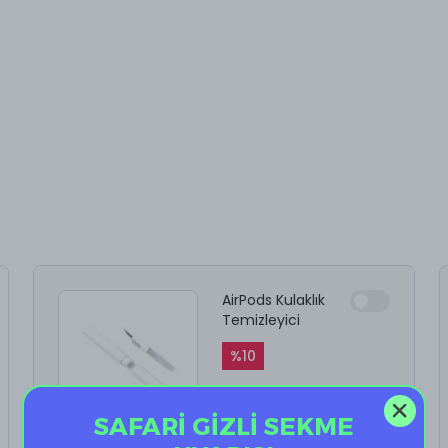
AirPods Kulaklık
Temizleyici
%
10
₺ 199.90
₺ 179.91
SAFARİ GİZLİ SEKME