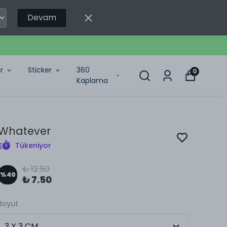
Devam
r
Sticker
360
0
Kaplama
Whatever
Tükeniyor
₺ 12.50
%
40
₺ 7.50
Boyut