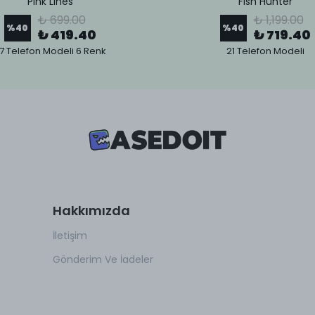
Pink Lines
Fish Hunter
₺ 699.00
₺ 1,199.00
%
40
%
40
₺ 419.40
₺ 719.40
7 Telefon Modeli 6 Renk
21 Telefon Modeli
Hakkımızda
İletişim
Gönderim Ve İadeler