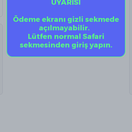
UYARISI
Ödeme ekranı gizli sekmede
açılmayabilir.
Lütfen normal Safari
sekmesinden giriş yapın.