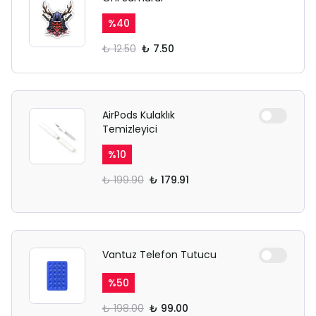
%
40
₺ 12.50
₺ 7.50
AirPods Kulaklık
Temizleyici
%
10
₺ 199.90
₺ 179.91
Vantuz Telefon Tutucu
%
50
₺ 198.00
₺ 99.00