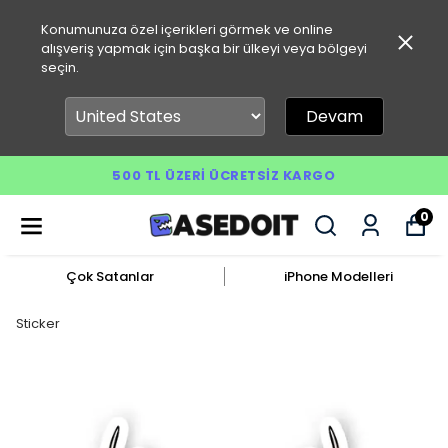
Konumunuza özel içerikleri görmek ve online
alışveriş yapmak için başka bir ülkeyi veya bölgeyi
seçin.
Devam
500 TL ÜZERI ÜCRETSIZ KARGO
0
Çok Satanlar
iPhone Modelleri
Sticker