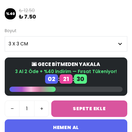
₺ 12.50
%
40
₺ 7.50
Boyut
🌆 GECE BİTMEDEN YAKALA
3 Al 2 Öde + %40 İndirim — Fırsat Tükeniyor!
02
21
30
:
:
SEPETE EKLE
HEMEN AL