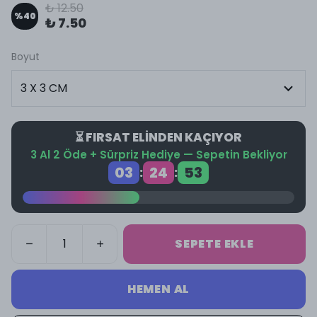
₺ 12.50
%
40
₺ 7.50
Boyut
⏳ FIRSAT ELİNDEN KAÇIYOR
3 Al 2 Öde + Sürpriz Hediye — Sepetin Bekliyor
03
24
52
:
:
SEPETE EKLE
HEMEN AL