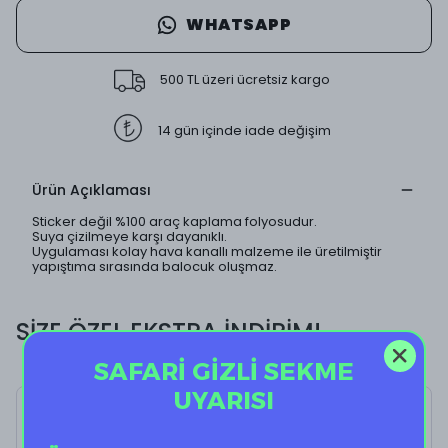
WHATSAPP
500 TL üzeri ücretsiz kargo
14 gün içinde iade değişim
Ürün Açıklaması
Sticker değil %100 araç kaplama folyosudur.
Suya çizilmeye karşı dayanıklı.
Uygulaması kolay hava kanallı malzeme ile üretilmiştir
yapıştıma sırasında balocuk oluşmaz.
SİZE ÖZEL EKSTRA İNDİRİM!
SAFARİ GİZLİ SEKME
UYARISI
Old Man I