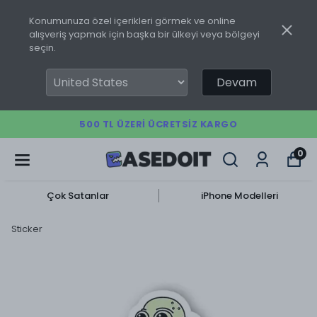
Konumunuza özel içerikleri görmek ve online
alışveriş yapmak için başka bir ülkeyi veya bölgeyi
seçin.
Devam
500 TL ÜZERI ÜCRETSIZ KARGO
0
Çok Satanlar
iPhone Modelleri
Sticker