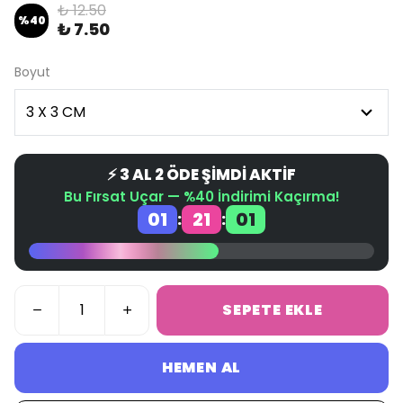
₺ 12.50
%
40
₺ 7.50
Boyut
⚡ 3 AL 2 ÖDE ŞİMDİ AKTİF
Bu Fırsat Uçar — %40 İndirimi Kaçırma!
01
21
01
:
:
SEPETE EKLE
HEMEN AL