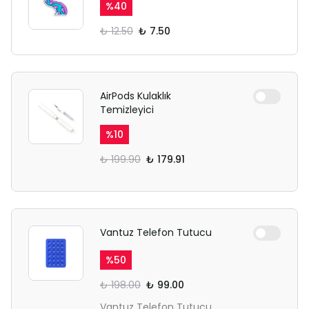
%
40
₺ 12.50
₺ 7.50
AirPods Kulaklık
Temizleyici
%
10
₺ 199.90
₺ 179.91
Vantuz Telefon Tutucu
%
50
₺ 198.00
₺ 99.00
Vantuz Telefon Tutucu