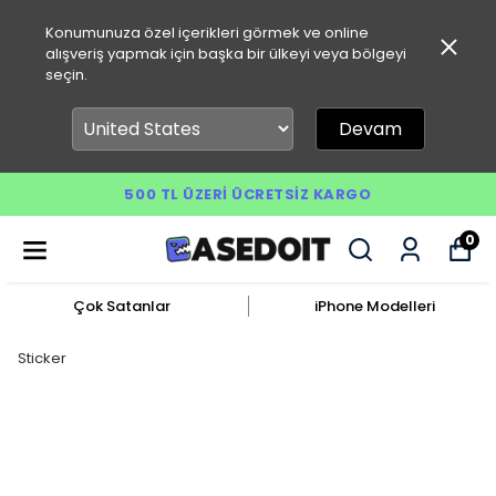
Konumunuza özel içerikleri görmek ve online
alışveriş yapmak için başka bir ülkeyi veya bölgeyi
seçin.
Devam
500 TL ÜZERI ÜCRETSIZ KARGO
0
Çok Satanlar
iPhone Modelleri
Sticker