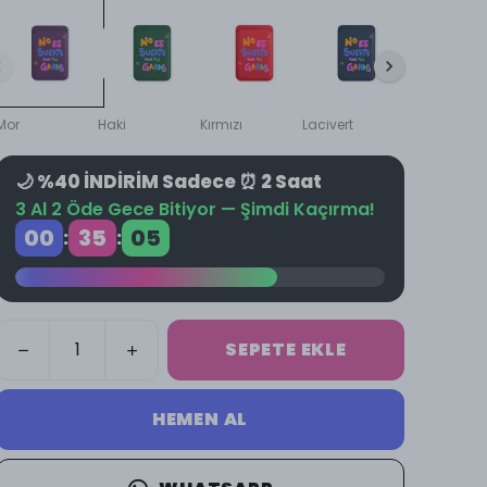
Mor
Haki
Kırmızı
Lacivert
Sarı
🌙 %40 İNDİRİM Sadece ⏰ 2 Saat
3 Al 2 Öde Gece Bitiyor — Şimdi Kaçırma!
00
35
04
:
:
SEPETE EKLE
HEMEN AL