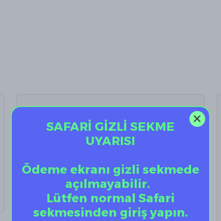
AirPods Kulaklık
Temizleyici
SAFARİ GİZLİ SEKME
UYARISI
%
10
₺ 199.90
₺ 179.91
Ödeme ekranı gizli sekmede
açılmayabilir.
Lütfen normal Safari
sekmesinden giriş yapın.