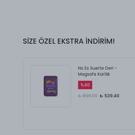
SİZE ÖZEL EKSTRA İNDİRİM!
No Es Suerte Deri -
Magsafe Kartlık
%
40
₺ 899.00
₺ 539.40