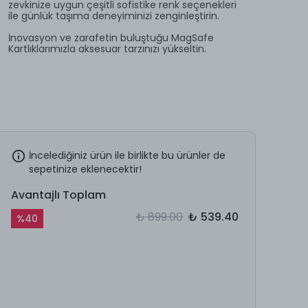
zevkinize uygun çeşitli sofistike renk seçenekleri
ile günlük taşıma deneyiminizi zenginleştirin.
İnovasyon ve zarafetin buluştuğu MagSafe
Kartlıklarımızla aksesuar tarzınızı yükseltin.
İncelediğiniz ürün ile birlikte bu ürünler de
sepetinize eklenecektir!
Avantajlı Toplam
₺ 899.00
₺ 539.40
%
40