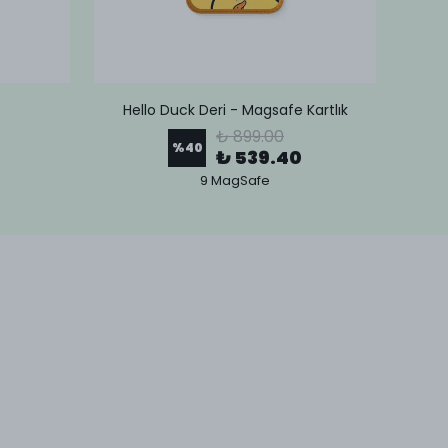
Hello Duck Deri - Magsafe Kartlık
Lov
₺ 899.00
%
40
₺ 539.40
9 MagSafe