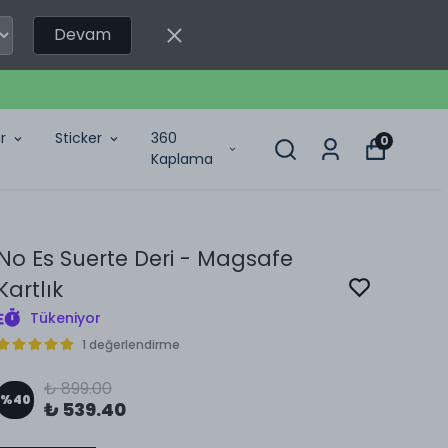
Devam
r
Sticker
360
0
Kaplama
No Es Suerte Deri - Magsafe
Kartlık
Tükeniyor
1 değerlendirme
₺ 899.00
%
40
₺ 539.40