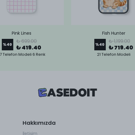
Pink Lines
Fish Hunter
₺ 699.00
₺ 1,199.00
%
40
%
40
₺ 419.40
₺ 719.40
7 Telefon Modeli 6 Renk
21 Telefon Modeli
Hakkımızda
İletişim