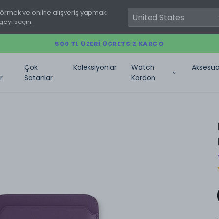
görmek ve online alışveriş yapmak
geyi seçin.
500 TL ÜZERI ÜCRETSIZ KARGO
Çok
Koleksiyonlar
Watch
Aksesua
r
Satanlar
Kordon