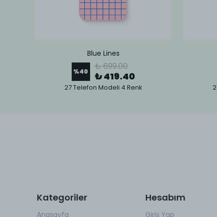
Blue Lines
₺ 699.00
%
40
₺ 419.40
27 Telefon Modeli 4 Renk
2
Kategoriler
Hesabım
Anasayfa
Giriş Yap