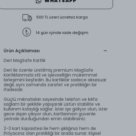
WHATSAPP
500 TL üzeri ücretsiz kargo
14 gün içinde iade değişim
Ürün Açıklaması
Deri MagSafe Kartlık
Deri ile özenle üretilmiş premium MagSafe
Kartlıklarımızla stil ve işlevselliğin mükemmel
birleşimini keşfedin. Bu kartlıklar sadece aksesuar
değil, aynı zamanda zarafet ve pratikliğin bir
ifadesidir.
Güçlü mıknatısları sayesinde telefon ve kılıfa
sağlam bir şekilde yapışarak üstün stabilite ve
kullanım kolaylığı sağlar. İster işe gidiyor olun, ister
gece dışarı çıkıyor olun, kartlarınızın güvenle
yerinde durduğundan emin olabilirsiniz.
2-3 kart kapasitesi ile hem şıklığınızı hem de
ihtiyacınız olan pratikliği bir arada sunar. Kişisel