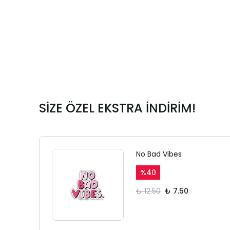
SİZE ÖZEL EKSTRA İNDİRİM!
No Bad Vibes
%
40
₺ 12.50
₺ 7.50