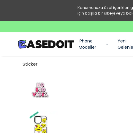
Konumunuza özel içerikleri 
için başka bir ülkeyi veya böl
iPhone
Yeni
Modeller
Gelenle
Sticker