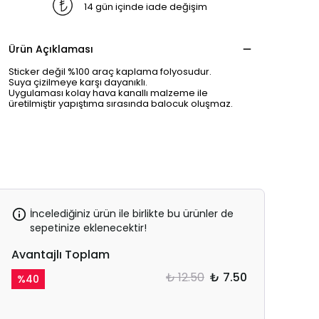
14 gün içinde iade değişim
Ürün Açıklaması
Sticker değil %100 araç kaplama folyosudur.
Suya çizilmeye karşı dayanıklı.
Uygulaması kolay hava kanallı malzeme ile
üretilmiştir yapıştıma sırasında balocuk oluşmaz.
İncelediğiniz ürün ile birlikte bu ürünler de
sepetinize eklenecektir!
Avantajlı Toplam
₺ 12.50
₺ 7.50
%
40