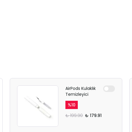
AirPods Kulaklık
Temizleyici
%
10
₺ 199.90
₺ 179.91