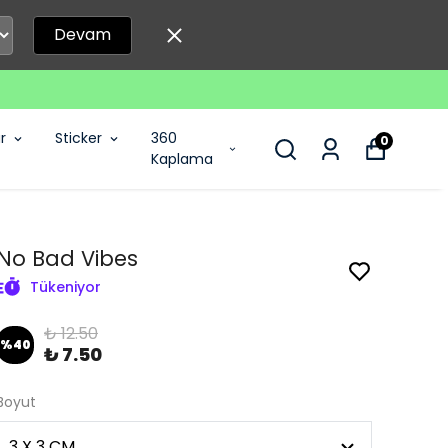
Devam
r
Sticker
360
0
Kaplama
No Bad Vibes
Tükeniyor
₺ 12.50
%
40
₺ 7.50
Boyut