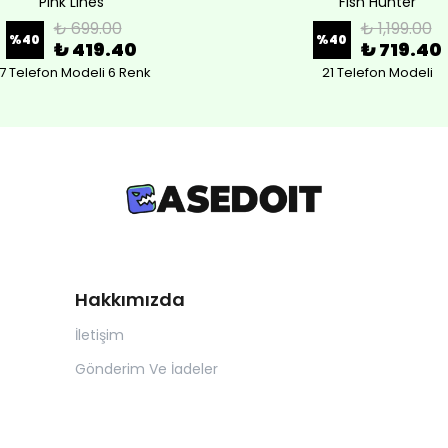
Pink Lines
Fish Hunter
₺ 699.00
₺ 1,199.00
%
40
%
40
₺ 419.40
₺ 719.40
7 Telefon Modeli 6 Renk
21 Telefon Modeli
Hakkımızda
İletişim
Gönderim Ve İadeler