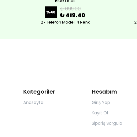
Blue Lines
₺ 699.00
%
40
₺ 419.40
27 Telefon Modeli 4 Renk
2
Kategoriler
Hesabım
Anasayfa
Giriş Yap
Kayıt Ol
Sipariş Sorgula