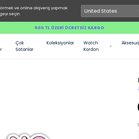
görmek ve online alışveriş yapmak
geyi seçin.
500 TL ÜZERI ÜCRETSIZ KARGO
Çok
Koleksiyonlar
Watch
Aksesua
r
Satanlar
Kordon