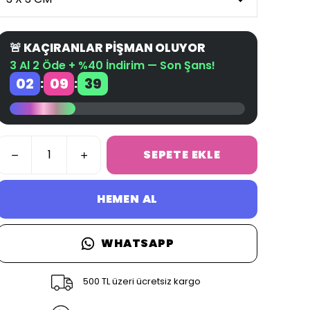
🚨 KAÇIRANLAR PİŞMAN OLUYOR
3 Al 2 Öde + %40 İndirim — Son Şans!
02
09
39
:
:
SEPETE EKLE
HEMEN AL
WHATSAPP
500 TL üzeri ücretsiz kargo