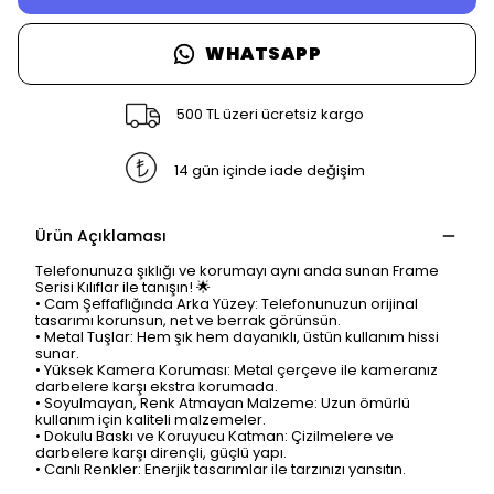
WHATSAPP
500 TL üzeri ücretsiz kargo
14 gün içinde iade değişim
Ürün Açıklaması
Telefonunuza şıklığı ve korumayı aynı anda sunan Frame
Serisi Kılıflar ile tanışın! 🌟
• Cam Şeffaflığında Arka Yüzey: Telefonunuzun orijinal
tasarımı korunsun, net ve berrak görünsün.
• Metal Tuşlar: Hem şık hem dayanıklı, üstün kullanım hissi
sunar.
• Yüksek Kamera Koruması: Metal çerçeve ile kameranız
darbelere karşı ekstra korumada.
• Soyulmayan, Renk Atmayan Malzeme: Uzun ömürlü
kullanım için kaliteli malzemeler.
• Dokulu Baskı ve Koruyucu Katman: Çizilmelere ve
darbelere karşı dirençli, güçlü yapı.
• Canlı Renkler: Enerjik tasarımlar ile tarzınızı yansıtın.