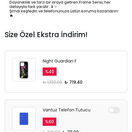
Dayanıklılık ve tarzı bir araya getiren Frame Serisi, her
detayıyla fark yaratır. 📱✨
SAFARİ GİZLİ SEKME
Şimdi keşfedin ve telefonunuza üstün koruma kazandırın!
🔥
UYARISI
Size Özel Ekstra İndirim!
Ödeme ekranı gizli sekmede
açılmayabilir.
Lütfen normal Safari
sekmesinden giriş yapın.
Night Guardian F
%
40
₺ 1,199.00
₺ 719.40
Vantuz Telefon Tutucu
%
60