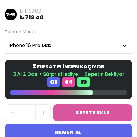
₺ 1,199.00
%
40
₺ 719.40
Telefon Modeli
⏳ FIRSAT ELİNDEN KAÇIYOR
3 Al 2 Öde + Sürpriz Hediye — Sepetin Bekliyor
01
44
19
:
:
SEPETE EKLE
HEMEN AL