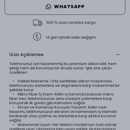
WHATSAPP
500 TL üzeri ücretsiz kargo
14 gün içinde iade değişim
Ürün Açıklaması
Telefonunuz için tasarlanmış bu premium silikon kılıf, hem
şıklığı hem de korumayı bir arada sunar. İşte öne çıkan
özellikleri:
• Kaliteli Malzeme: Orta sertlikteki silikon malzemesi,
telefonunuzu darbelere ve düşmelere karşı mükemmel bir
şekilde korur.
• Mikro Fiber İç Kısım: Kılıfın iç kısmında bulunan mikro
fiber bez, telefonunuzun arka yüzeyini çizilmelere karşı
koruyarak ilk günkü gibi kalmasını sağlar.
• Ekranı ve Kamerayı Koruyan Tasarım: Kılıfın özel
tasarımı, telefonunuzun ekranını ve kamerasını iç kısımda
bırakarak olası çizilme ve darbelere karşı ekstra koruma
sağlar.
• Mükemmel Uyum: Her telefon modeli için özel olarak
üretilmiş olup, cihazınıza tam uyum sağlar ve tüm tuşlara,