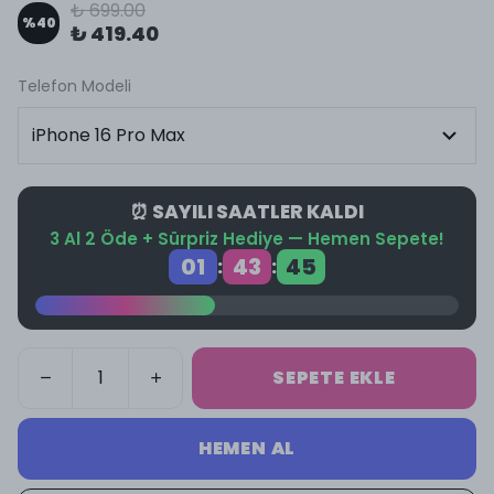
₺ 699.00
%
40
₺ 419.40
Telefon Modeli
⏰ SAYILI SAATLER KALDI
3 Al 2 Öde + Sürpriz Hediye — Hemen Sepete!
01
43
44
:
:
SEPETE EKLE
HEMEN AL