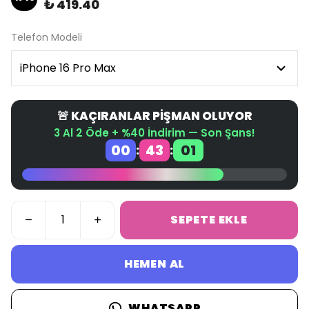
₺ 419.40
Telefon Modeli
🚨 KAÇIRANLAR PİŞMAN OLUYOR
3 Al 2 Öde + %40 İndirim — Son Şans!
00
43
01
:
:
SEPETE EKLE
HEMEN AL
WHATSAPP