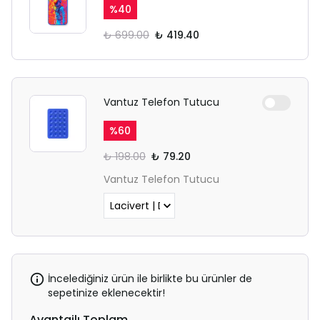
%
40
₺ 699.00
₺ 419.40
Vantuz Telefon Tutucu
%
60
₺ 198.00
₺ 79.20
Vantuz Telefon Tutucu
İncelediğiniz ürün ile birlikte bu ürünler de
sepetinize eklenecektir!
Avantajlı Toplam