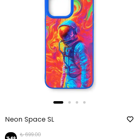
Neon Space SL
₺ 699.00
%
40