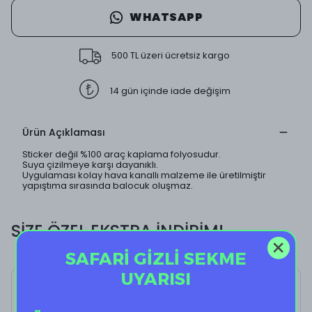
WHATSAPP
500 TL üzeri ücretsiz kargo
14 gün içinde iade değişim
Ürün Açıklaması
Sticker değil %100 araç kaplama folyosudur.
Suya çizilmeye karşı dayanıklı.
Uygulaması kolay hava kanallı malzeme ile üretilmiştir
yapıştıma sırasında balocuk oluşmaz.
SİZE ÖZEL EKSTRA İNDİRİM!
SAFARİ GİZLİ SEKME
UYARISI
Nasa II