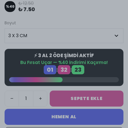
₺ 12.50
%
40
₺ 7.50
Boyut
⚡ 3 AL 2 ÖDE ŞİMDİ AKTİF
Bu Fırsat Uçar — %40 İndirimi Kaçırma!
01
32
23
:
:
SEPETE EKLE
HEMEN AL