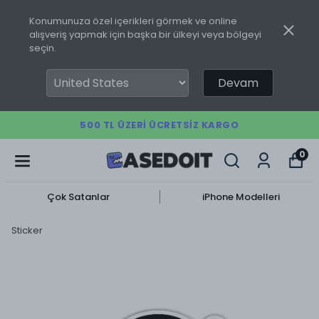
Konumunuza özel içerikleri görmek ve online
alışveriş yapmak için başka bir ülkeyi veya bölgeyi
seçin.
Devam
500 TL ÜZERI ÜCRETSIZ KARGO
0
Çok Satanlar
iPhone Modelleri
Sticker