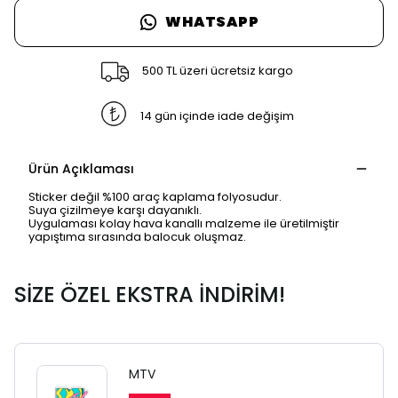
WHATSAPP
500 TL üzeri ücretsiz kargo
14 gün içinde iade değişim
Ürün Açıklaması
Sticker değil %100 araç kaplama folyosudur.
Suya çizilmeye karşı dayanıklı.
Uygulaması kolay hava kanallı malzeme ile üretilmiştir
yapıştıma sırasında balocuk oluşmaz.
SİZE ÖZEL EKSTRA İNDİRİM!
SAFARİ GİZLİ SEKME
UYARISI
MTV