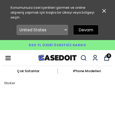
Konumunuza özel içerikleri görmek ve online
alışveriş yapmak için başka bir ülkeyi veya bölgeyi
seçin.
Devam
500 TL ÜZERI ÜCRETSIZ KARGO
0
Çok Satanlar
iPhone Modelleri
Sticker