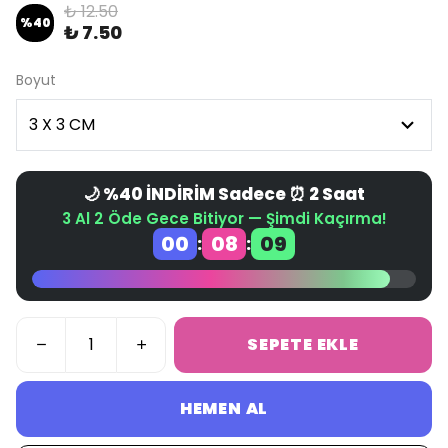
₺ 12.50
%
40
₺ 7.50
Boyut
🌙 %40 İNDİRİM Sadece ⏰ 2 Saat
3 Al 2 Öde Gece Bitiyor — Şimdi Kaçırma!
00
08
08
:
:
SEPETE EKLE
HEMEN AL