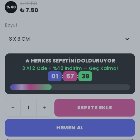
₺ 12.50
%
40
₺ 7.50
Boyut
🔥 HERKES SEPETİNİ DOLDURUYOR
3 Al 2 Öde + %40 İndirim — Geç Kalma!
01
57
39
:
:
SEPETE EKLE
HEMEN AL