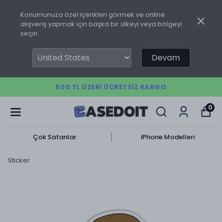
Konumunuza özel içerikleri görmek ve online
alışveriş yapmak için başka bir ülkeyi veya bölgeyi
seçin.
Devam
500 TL ÜZERI ÜCRETSIZ KARGO
0
Çok Satanlar
iPhone Modelleri
Sticker