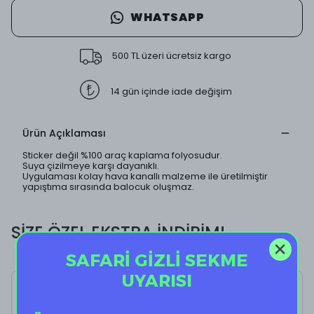
WHATSAPP
500 TL üzeri ücretsiz kargo
14 gün içinde iade değişim
Ürün Açıklaması
Sticker değil %100 araç kaplama folyosudur.
Suya çizilmeye karşı dayanıklı.
Uygulaması kolay hava kanallı malzeme ile üretilmiştir
yapıştıma sırasında balocuk oluşmaz.
SİZE ÖZEL EKSTRA İNDİRİM!
SAFARİ GİZLİ SEKME
UYARISI
Morty