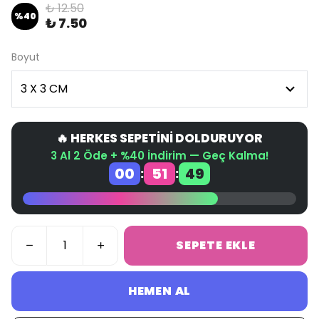
₺ 12.50
%
40
₺ 7.50
Boyut
🔥 HERKES SEPETİNİ DOLDURUYOR
3 Al 2 Öde + %40 İndirim — Geç Kalma!
00
51
48
:
:
SEPETE EKLE
HEMEN AL