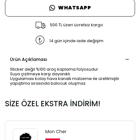
WHATSAPP
500 TL üzeri ücretsiz kargo
14 gün içinde iade değişim
Ürün Açıklaması
Sticker değil %100 araç kaplama folyosudur.
Suya çizilmeye karşı dayanıklı.
Uygulaması kolay hava kanallı malzeme ile üretilmiştir
yapıştıma sırasında balocuk oluşmaz.
SİZE ÖZEL EKSTRA İNDİRİM!
SAFARİ GİZLİ SEKME
UYARISI
Mon Cher