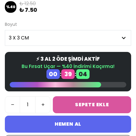
₺ 12.50
%
40
₺ 7.50
Boyut
⚡ 3 AL 2 ÖDE ŞİMDİ AKTİF
Bu Fırsat Uçar — %40 İndirimi Kaçırma!
00
39
04
:
:
SEPETE EKLE
HEMEN AL