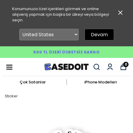
Konumunuza özel içerikleri görmek ve online
alışveriş yapmak için başka bir ülkeyi veya bölgeyi
seçin.
Devam
500 TL ÜZERI ÜCRETSIZ KARGO
0
Çok Satanlar
iPhone Modelleri
Sticker