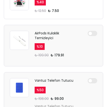
%
40
₺ 12.50
₺ 7.50
AirPods Kulaklık
Temizleyici
%
10
₺ 199.90
₺ 179.91
Vantuz Telefon Tutucu
%
50
₺ 198.00
₺ 99.00
Vantuz Telefon Tutucu