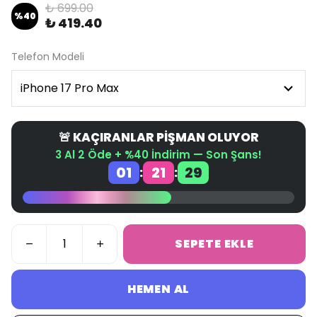
₺ 699.00
%
40
₺ 419.40
Telefon Modeli
🚨 KAÇIRANLAR PİŞMAN OLUYOR
3 Al 2 Öde + %40 İndirim — Son Şans!
01
21
29
:
:
SEPETE EKLE
HEMEN AL