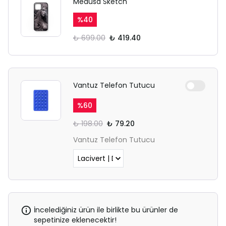
Medusa Sketch
%
40
₺ 699.00
₺ 419.40
Vantuz Telefon Tutucu
%
60
₺ 198.00
₺ 79.20
Vantuz Telefon Tutucu
İncelediğiniz ürün ile birlikte bu ürünler de
sepetinize eklenecektir!