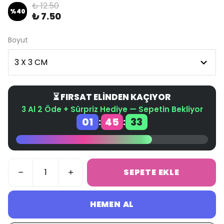
₺ 12.50
%
40
₺ 7.50
Boyut
⏳ FIRSAT ELİNDEN KAÇIYOR
3 Al 2 Öde + Sürpriz Hediye — Sepetin Bekliyor
01
45
32
:
:
SEPETE EKLE
HEMEN AL