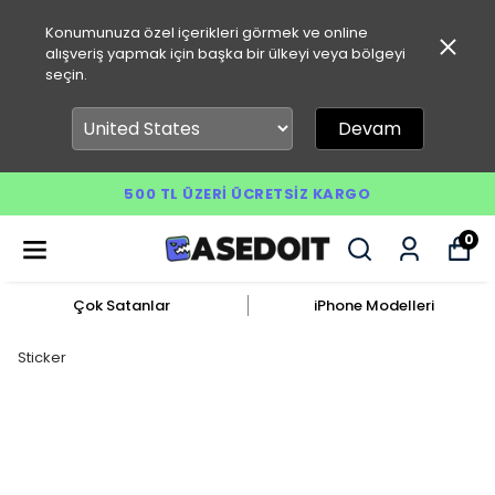
Konumunuza özel içerikleri görmek ve online
alışveriş yapmak için başka bir ülkeyi veya bölgeyi
seçin.
Devam
500 TL ÜZERI ÜCRETSIZ KARGO
0
Çok Satanlar
iPhone Modelleri
Sticker