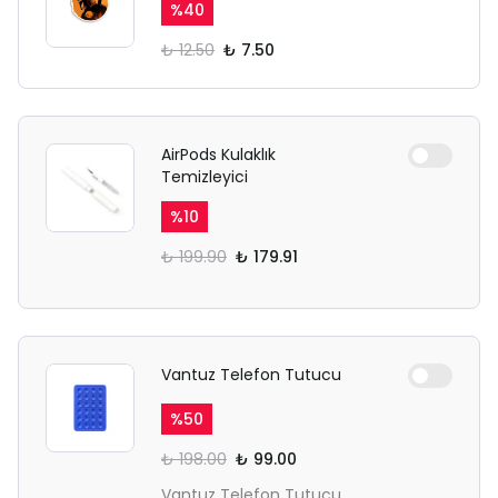
%
40
₺ 12.50
₺ 7.50
AirPods Kulaklık
Temizleyici
%
10
₺ 199.90
₺ 179.91
Vantuz Telefon Tutucu
%
50
₺ 198.00
₺ 99.00
Vantuz Telefon Tutucu