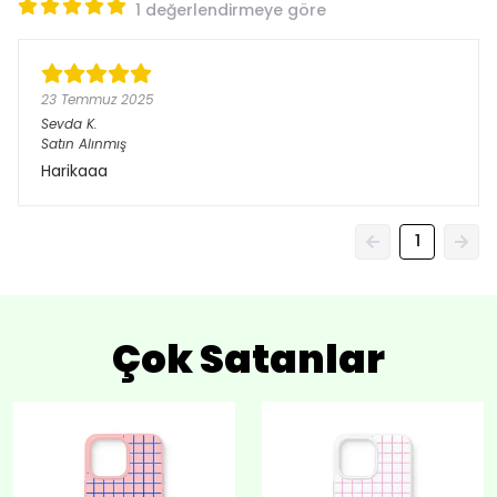
1 değerlendirmeye göre
23 Temmuz 2025
Sevda
K.
Satın Alınmış
Harikaaa
1
Çok Satanlar