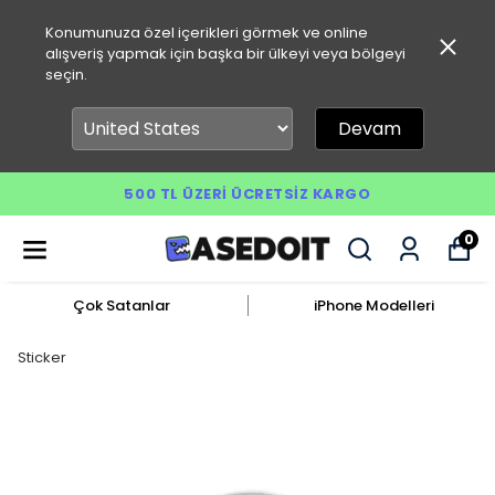
Konumunuza özel içerikleri görmek ve online
alışveriş yapmak için başka bir ülkeyi veya bölgeyi
seçin.
Devam
500 TL ÜZERI ÜCRETSIZ KARGO
0
Çok Satanlar
iPhone Modelleri
Sticker