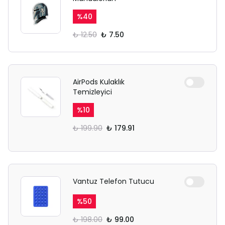
%
40
₺ 12.50
₺ 7.50
AirPods Kulaklık
Temizleyici
%
10
₺ 199.90
₺ 179.91
Vantuz Telefon Tutucu
%
50
₺ 198.00
₺ 99.00