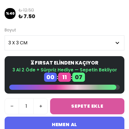
₺ 12.50
%
40
₺ 7.50
Boyut
⏳ FIRSAT ELİNDEN KAÇIYOR
3 Al 2 Öde + Sürpriz Hediye — Sepetin Bekliyor
00
11
07
:
:
SEPETE EKLE
HEMEN AL