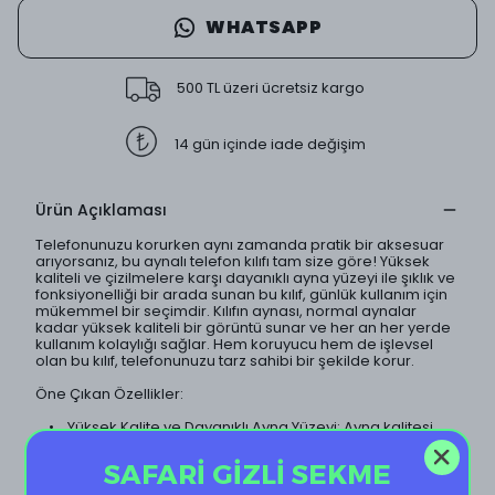
WHATSAPP
500 TL üzeri ücretsiz kargo
14 gün içinde iade değişim
Ürün Açıklaması
Telefonunuzu korurken aynı zamanda pratik bir aksesuar
arıyorsanız, bu aynalı telefon kılıfı tam size göre! Yüksek
kaliteli ve çizilmelere karşı dayanıklı ayna yüzeyi ile şıklık ve
fonksiyonelliği bir arada sunan bu kılıf, günlük kullanım için
mükemmel bir seçimdir. Kılıfın aynası, normal aynalar
kadar yüksek kaliteli bir görüntü sunar ve her an her yerde
kullanım kolaylığı sağlar. Hem koruyucu hem de işlevsel
olan bu kılıf, telefonunuzu tarz sahibi bir şekilde korur.
Öne Çıkan Özellikler:
• Yüksek Kalite ve Dayanıklı Ayna Yüzeyi: Ayna kalitesi,
standart aynalarla aynı olup çizilmelere karşı dayanıklıdır
ve net, parlak bir görüntü sağlar.
SAFARİ GİZLİ SEKME
• Dayanıklı Malzeme: Telefonunuzu darbelere,
çizilmelere ve düşmelere karşı güvenle korur.