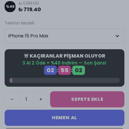
₺ 1,199.00
%
40
₺ 719.40
Telefon Modeli
🚨 KAÇIRANLAR PİŞMAN OLUYOR
3 Al 2 Öde + %40 İndirim — Son Şans!
02
55
01
:
:
SEPETE EKLE
HEMEN AL