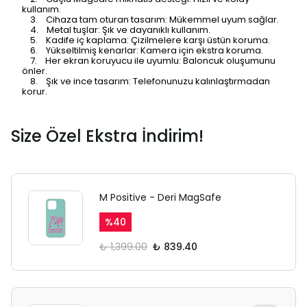
kullanım.
3. Cihaza tam oturan tasarım: Mükemmel uyum sağlar.
4. Metal tuşlar: Şık ve dayanıklı kullanım.
5. Kadife iç kaplama: Çizilmelere karşı üstün koruma.
6. Yükseltilmiş kenarlar: Kamera için ekstra koruma.
7. Her ekran koruyucu ile uyumlu: Baloncuk oluşumunu
önler.
8. Şık ve ince tasarım: Telefonunuzu kalınlaştırmadan
korur.
Size Özel Ekstra İndirim!
M Positive - Deri MagSafe
%
40
₺ 1,399.00
₺ 839.40