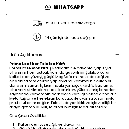
WHATSAPP
500 TL üzeri ücretsiz kargo
14 gün içinde iade değişim
Ürün Açıklaması
Prime Leather Telefon Kılıfı
Premium telefon kılıfı, şık tasarımı ve dayanıklı yapısıyla
cihazınızı hem estetik hem de güvenli bir şekilde korur.
Kaliteli deri yüzeyi, güçlü MagSafe mıknatıs desteği ve
cihazınıza tam oturan yapısıyla mükemmel bir kullanıcı
deneyimi sunar. İç kısmındaki yumuşak kadife kaplama,
cihazınızı çizilmelere karşı korurken, yükseltilmiş kenarları
sayesinde kameranızı darbelere karşı güvence altına alır.
Metal tuşlar ve her ekran koruyucu ile uyumlu tasarımıyla
pratik kullanım sağlar. Estetik, dayanıklılık ve işlevselliği bir
araya getiren bu kılıf, telefonunuz için ideal bir tercih!
Öne Çıkan Özellikler
1. Kaliteli deri yüzey: Şık ve dayanıklı.
2. Güçlü MagSafe mıknatıs desteği: Hızlı ve kolay