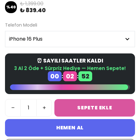
₺ 1,399.00
%
40
₺ 839.40
Telefon Modeli
⏰ SAYILI SAATLER KALDI
3 Al 2 Öde + Sürpriz Hediye — Hemen Sepete!
00
02
52
:
:
SEPETE EKLE
HEMEN AL