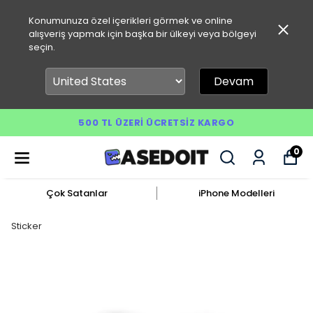
Konumunuza özel içerikleri görmek ve online
alışveriş yapmak için başka bir ülkeyi veya bölgeyi
seçin.
Devam
500 TL ÜZERI ÜCRETSIZ KARGO
0
Çok Satanlar
iPhone Modelleri
Sticker