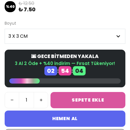
₺ 12.50
%
40
₺ 7.50
Boyut
🌆 GECE BİTMEDEN YAKALA
3 Al 2 Öde + %40 İndirim — Fırsat Tükeniyor!
02
54
04
:
:
SEPETE EKLE
HEMEN AL