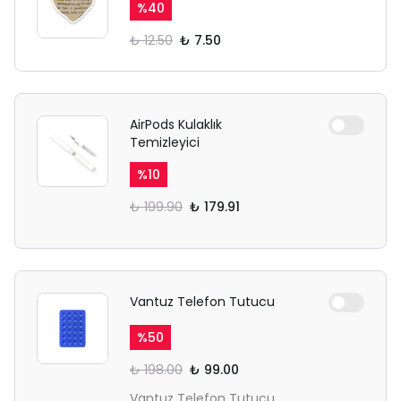
%
40
₺ 12.50
₺ 7.50
AirPods Kulaklık
Temizleyici
%
10
₺ 199.90
₺ 179.91
Vantuz Telefon Tutucu
%
50
₺ 198.00
₺ 99.00
Vantuz Telefon Tutucu